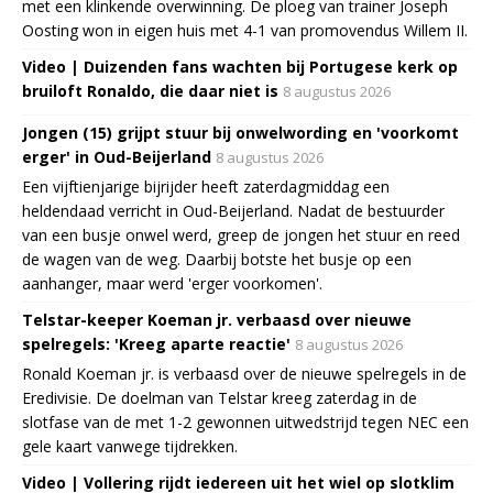
met een klinkende overwinning. De ploeg van trainer Joseph
Oosting won in eigen huis met 4-1 van promovendus Willem II.
Video | Duizenden fans wachten bij Portugese kerk op
bruiloft Ronaldo, die daar niet is
8 augustus 2026
Jongen (15) grijpt stuur bij onwelwording en 'voorkomt
erger' in Oud-Beijerland
8 augustus 2026
Een vijftienjarige bijrijder heeft zaterdagmiddag een
heldendaad verricht in Oud-Beijerland. Nadat de bestuurder
van een busje onwel werd, greep de jongen het stuur en reed
de wagen van de weg. Daarbij botste het busje op een
aanhanger, maar werd 'erger voorkomen'.
Telstar-keeper Koeman jr. verbaasd over nieuwe
spelregels: 'Kreeg aparte reactie'
8 augustus 2026
Ronald Koeman jr. is verbaasd over de nieuwe spelregels in de
Eredivisie. De doelman van Telstar kreeg zaterdag in de
slotfase van de met 1-2 gewonnen uitwedstrijd tegen NEC een
gele kaart vanwege tijdrekken.
Video | Vollering rijdt iedereen uit het wiel op slotklim