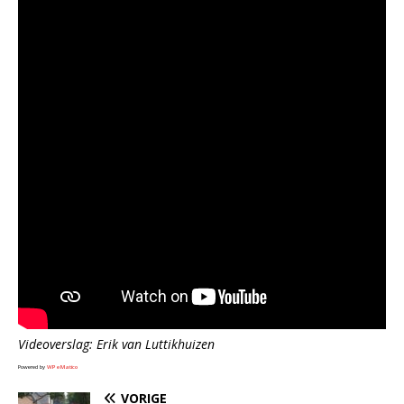
Videoverslag: Erik van Luttikhuizen
Powered by
WPeMatico
VORIGE