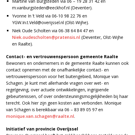
Martine van Burgsteden via 06 – 19 28 31 42 en
m.vanburgsteden@eeckhof.nl (Deventer).
Yvonne In ’t Veld via 06-10 98 22 76 en
YGW.In.t.Veld@overijssel.nl (Olst-Wijhe).
Niek Oude Scholten via 06-38 64 84 47 en
Niek.oudescholten@pratensis.nl
(Deventer, Olst-Wijhe
en Raalte).
Contact- en vertrouwenspersoon gemeente Raalte
Bewoners en ondernemers in de gemeente Raalte kunnen ook
contact opnemen met de onafhankelijke contact- en
vertrouwenspersoon voor het buitengebied, Monique van
Schagen. Je kunt met allerhande vragen over wet- en
regelgeving, over actuele ontwikkelingen, ingrijpende
gebeurtenissen, of over ondersteuningsmogelijkheden bij haar
terecht. Ook hier zijn geen kosten aan verbonden. Monique
van Schagen is bereikbaar via 06 – 83 89 05 97 en
monique.van.schagen@raalte.nl
.
Initiatief van provincie Overijssel