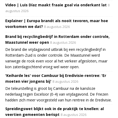
Video | Luis Díaz maakt fraaie goal via onderkant lat
8
augustus 2026
Explainer | Europa brandt als nooit tevoren, maar hoe
voorkomen we dat?
8 augustus 2026
Brand bij recyclingbedrijf in Rotterdam onder controle,
Maastunnel weer open
8 augustus 2026
De brand die vrijdagavond uitbrak bij een recyclingbedrijf in
Rotterdam-Zuid is onder controle. De Maastunnel werd
vanwege de rook even voor al het verkeer afgesloten, maar
kon zaterdagochtend vroeg wel weer open.
'Keiharde les' voor Cambuur bij Eredivisie-rentree: 'Er
moeten vier jongens bij'
8 augustus 2026
De teleurstelling is groot bij Cambuur na de kansloze
nederlaag tegen Excelsior (0-4) van vrijdagavond. De Friezen
hadden zich meer voorgesteld van hun rentree in de Eredivisie.
Spreidingswet blijkt ook in de praktijk te knellen: al
veertien gemeenten berispt
8 augustus 2026