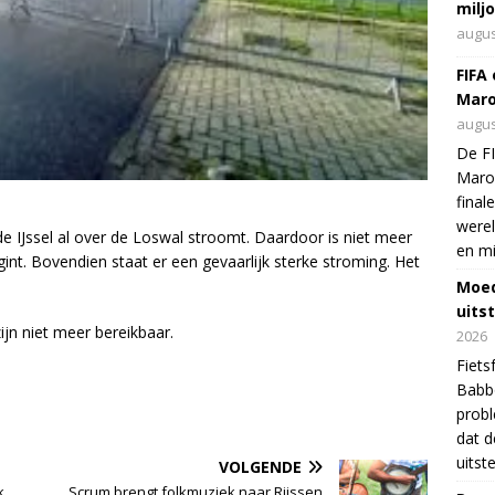
milj
augus
FIFA
Maro
augus
De FI
Maro
final
were
e IJssel al over de Loswal stroomt. Daardoor is niet meer
en mi
int. Bovendien staat er een gevaarlijk sterke stroming. Het
Moed
uits
ijn niet meer bereikbaar.
2026
Fiets
Babbo
prob
dat d
uitst
VOLGENDE
k
Scrum brengt folkmuziek naar Rijssen