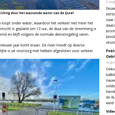
5 aug
Eeuw
ichtig door het wassende water van de Ijssel
eers
naar 
 loopt onder water, waardoor het verkeer niet meer het
daar
ertocht is gepland om 13 uur, de duur van de stremming is
bron
remd en blijft volgens de normale dienstregeling varen.
bevol
virus
 nieuwe jaar komt eraan. De rivier treedt op diverse
Poet
Wijhe is uit voorzorg met hekken afgesloten voor verkeer.
Oekr
augus
Oekra
balli
nauwe
voldo
hierd
de Ru
wind 
Vide