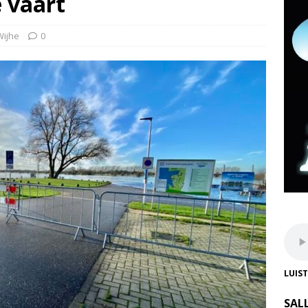
e vaart
Wijhe
0
LUIS
SAL