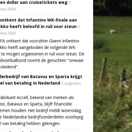
oen dollar aan cruisetickets weg
5
tus 2026
 ontkent dat Infantino WK-finale aan
kko heeft beloofd in ruil voor steun
5
tus 2026
FA ontkent dat voorzitter Gianni Infantino
kko heeft aangeboden de volgende WK-
e te mogen organiseren in ruil voor steun. De
ldvoetbalbond noemt de geruchten "onwaar
sleidend".
erbedrijf van Batavus en Sparta krijgt
tel van betaling in Nederland
5 augustus
fabrikant Accell, bekend van merken als
e, Batavus en Sparta, blijft financiële
lemen houden. Het bedrijf meldt woensdag
e Nederlandse bedrijfsonderdelen voorlopig
el van betaling hebben gekregen.