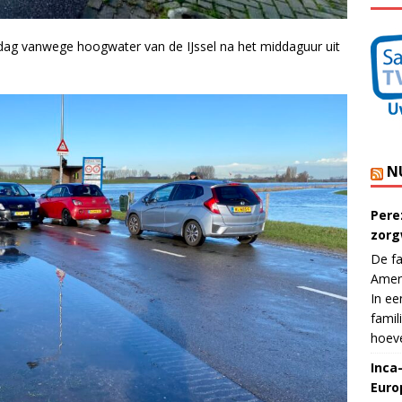
sdag vanwege hoogwater van de IJssel na het middaguur uit
N
Pere
zorg
De fa
Ameri
In ee
famil
hoeve
Inca
Euro