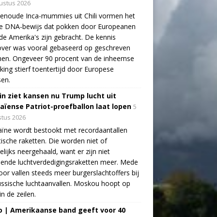
ustus 2026
enoude Inca-mummies uit Chili vormen het
te DNA-bewijs dat pokken door Europeanen
de Amerika's zijn gebracht. De kennis
over was vooral gebaseerd op geschreven
nen. Ongeveer 90 procent van de inheemse
king stierf toentertijd door Europese
sen.
in ziet kansen nu Trump lucht uit
aïense Patriot-proefballon laat lopen
5
tus 2026
ïne wordt bestookt met recordaantallen
stische raketten. Die worden niet of
lijks neergehaald, want er zijn niet
ende luchtverdedigingsraketten meer. Mede
oor vallen steeds meer burgerslachtoffers bij
ssische luchtaanvallen. Moskou hoopt op
in de zeilen.
o | Amerikaanse band geeft voor 40