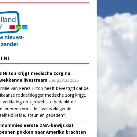
U.NL
z Hilton krijgt medische zorg na
wekkende livestream
5 augustus 2026
milie van Perez Hilton heeft bevestigd dat de
kaanse roddelblogger medische zorg krijgt.
n verklaring op zijn website bedankt de
ie iedereen voor de "overweldigende
elheid liefde, steun en gebeden".
-mummies eerste DNA-bewijs dat
peanen pokken naar Amerika brachten