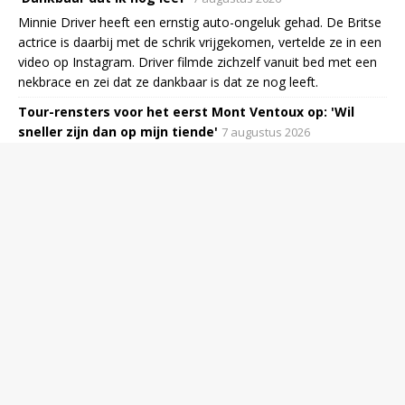
Minnie Driver heeft een ernstig auto-ongeluk gehad. De Britse
actrice is daarbij met de schrik vrijgekomen, vertelde ze in een
video op Instagram. Driver filmde zichzelf vanuit bed met een
nekbrace en zei dat ze dankbaar is dat ze nog leeft.
Tour-rensters voor het eerst Mont Ventoux op: 'Wil
sneller zijn dan op mijn tiende'
7 augustus 2026
De Tour de France Femmes gaat vrijdag voor het eerst in de
geschiedenis naar de Mont Ventoux. Demi Vollering is de grote
favoriet voor de koninginnenrit en heeft net als Puck Pieterse
bijzondere herinneringen aan de 'kale berg'.
Video | Leerlingen schuilen onder tafels terwijl schoten
klinken op Thaise school
7 augustus 2026
Enzo Knols vriendin en influencer Myron Koops heeft
hartritmestoornis
7 augustus 2026
Influencer Myron Koops is gediagnosticeerd met een
hartritmestoornis, laat de 29-jarige vriendin van YouTuber
Enzo Knol donderdag weten op Instagram. Volgens haar
cardioloog is de hartritmestoornis niet gevaarlijk.