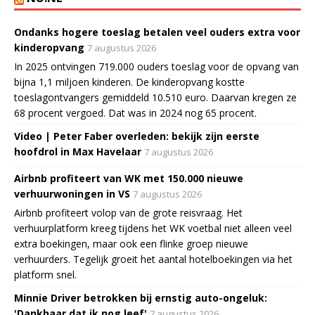
Ondanks hogere toeslag betalen veel ouders extra voor
kinderopvang
7 augustus 2026
In 2025 ontvingen 719.000 ouders toeslag voor de opvang van
bijna 1,1 miljoen kinderen. De kinderopvang kostte
toeslagontvangers gemiddeld 10.510 euro. Daarvan kregen ze
68 procent vergoed. Dat was in 2024 nog 65 procent.
Video | Peter Faber overleden: bekijk zijn eerste
hoofdrol in Max Havelaar
7 augustus 2026
Airbnb profiteert van WK met 150.000 nieuwe
verhuurwoningen in VS
7 augustus 2026
Airbnb profiteert volop van de grote reisvraag. Het
verhuurplatform kreeg tijdens het WK voetbal niet alleen veel
extra boekingen, maar ook een flinke groep nieuwe
verhuurders. Tegelijk groeit het aantal hotelboekingen via het
platform snel.
Minnie Driver betrokken bij ernstig auto-ongeluk:
'Dankbaar dat ik nog leef'
7 augustus 2026