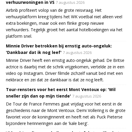
verhuurwoningen in VS
7 augustus 2026
Airbnb profiteert volop van de grote reisvraag. Het
verhuurplatform kreeg tijdens het WK voetbal niet alleen veel
extra boekingen, maar ook een flinke groep nieuwe
verhuurders. Tegelijk groeit het aantal hotelboekingen via het
platform snel.
Minnie Driver betrokken bij ernstig auto-ongeluk:
'Dankbaar dat ik nog leef'
7 augustus 2026
Minnie Driver heeft een ernstig auto-ongeluk gehad. De Britse
actrice is daarbij met de schrik vrijgekomen, vertelde ze in een
video op Instagram. Driver filmde zichzelf vanuit bed met een
nekbrace en zei dat ze dankbaar is dat ze nog leeft.
Tour-rensters voor het eerst Mont Ventoux op: 'Wil
sneller zijn dan op mijn tiende'
7 augustus 2026
De Tour de France Femmes gaat vrijdag voor het eerst in de
geschiedenis naar de Mont Ventoux. Demi Vollering is de grote
favoriet voor de koninginnenrit en heeft net als Puck Pieterse
bijzondere herinneringen aan de 'kale berg'.