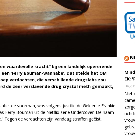
N
n waardevolle kracht” bij een landelijk opererende
Mind
n een ‘Ferry Bouman-wannabe’. Dat stelde het OM
EK: 
roep verdachten, die verschillende drugslabs zou
augus
erd de zeer verslavende drug crystal meth gemaakt,
Niet 
camer
tie, de voorman, was volgens justitie de Gelderse Frankie.
zorge
aas Ferry Bouman uit de Netflix-serie Undercover. De naam
richt
e.” Tegen de verdachten zijn vandaag straffen geëist,
vrouw
gebra
vrou