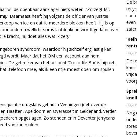
De br
recyc
ar wil de openbaar aanklager niets weten. “Zo zegt Mr.
cont
ij.” Daarnaast heeft hij volgens de officier van justitie
even 
erkoop van ice en dat ‘ie meerdere blokken heeft. Hij is op
zater
r door anderen wellicht soms laatdunkend wordt gedaan over
 kracht, hij doet alles wat ik zeg.”
'Keih
rentr
ngeboren syndroom, waardoor hij zichzelf erg lastig kan
augus
 gezegd wordt. Maar dat het OM een account aan hem
De te
et. De gebruiker van het account ‘Crocodile Bar’ is hij niet,
kansl
ochat- telefoon mee, als ik een ritje moest doen om spullen
vrijd
voorg
Spre
knel
ens justitie drugslabs gehad in Veeningen (net over de
augus
s en Haaften, Apeldoorn en Overasselt in Gelderland. Verder
Nog 
goederen opgeslagen. Zo stonden er in Deventer jerrycans
onder
peed van kan maken.
sprei
boven