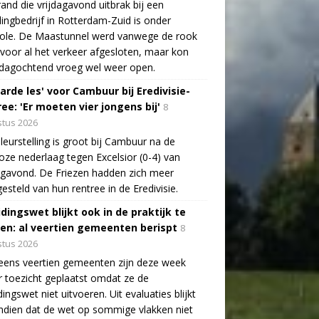
and die vrijdagavond uitbrak bij een
lingbedrijf in Rotterdam-Zuid is onder
role. De Maastunnel werd vanwege de rook
voor al het verkeer afgesloten, maar kon
dagochtend vroeg wel weer open.
arde les' voor Cambuur bij Eredivisie-
ee: 'Er moeten vier jongens bij'
8
tus 2026
leurstelling is groot bij Cambuur na de
oze nederlaag tegen Excelsior (0-4) van
agavond. De Friezen hadden zich meer
esteld van hun rentree in de Eredivisie.
idingswet blijkt ook in de praktijk te
len: al veertien gemeenten berispt
8
tus 2026
eens veertien gemeenten zijn deze week
 toezicht geplaatst omdat ze de
dingswet niet uitvoeren. Uit evaluaties blijkt
dien dat de wet op sommige vlakken niet