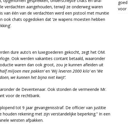
den, opgenomen gesprekken, onderschepte chats en dna-
goed 
nkele verdachten aangehouden, terwijl ze onderweg waren
voor 
 huis van één van de verdachten werd een pistool met munitie
zijn ook chats opgedoken dat ‘ze wapens moesten hebben
kking’.
erden dure auto’s en luxegoederen gekocht, zegt het OM.
rloge. Ook werden vakanties contant betaald, waaronder
oductie waren dan ook groot, zou je kunnen afleiden uit
half miljoen mee pakken’
en ‘
Wij leveren 2000 kilo’
en ‘
We
oen, we kunnen het bijna niet kwijt’
.
waaronder de Deventenaar. Ook stonden de vermeende Mr.
ant voor de rechtbank.
lopend tot 9 jaar gevangenisstraf. De officier van justitie
e houden rekening met zijn verstandelijke beperking.” In een
minele winsten afpakken.