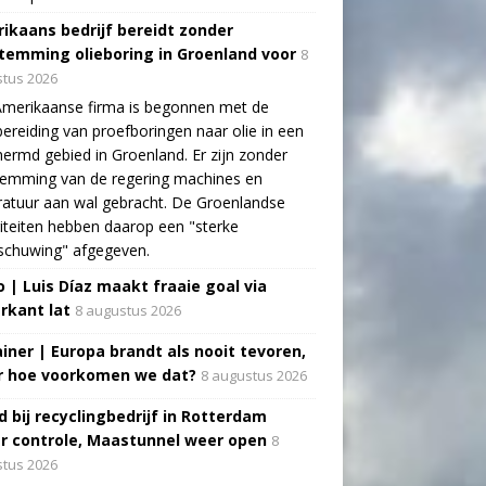
ikaans bedrijf bereidt zonder
temming olieboring in Groenland voor
8
tus 2026
Amerikaanse firma is begonnen met de
ereiding van proefboringen naar olie in een
ermd gebied in Groenland. Er zijn zonder
temming van de regering machines en
atuur aan wal gebracht. De Groenlandse
iteiten hebben daarop een "sterke
schuwing" afgegeven.
o | Luis Díaz maakt fraaie goal via
rkant lat
8 augustus 2026
ainer | Europa brandt als nooit tevoren,
 hoe voorkomen we dat?
8 augustus 2026
d bij recyclingbedrijf in Rotterdam
r controle, Maastunnel weer open
8
tus 2026