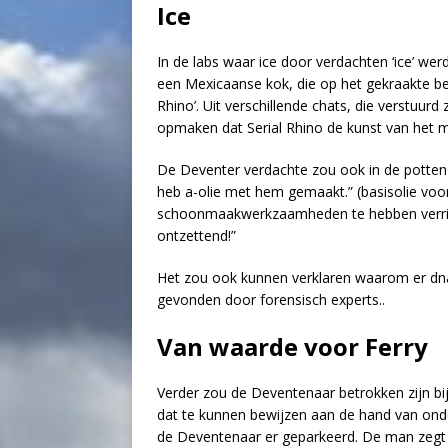
Ice
In de labs waar ice door verdachten ‘ice’ w
een Mexicaanse kok, die op het gekraakte b
Rhino’. Uit verschillende chats, die verstuurd
opmaken dat Serial Rhino de kunst van het m
De Deventer verdachte zou ook in de potten 
heb a-olie met hem gemaakt.” (basisolie voor 
schoonmaakwerkzaamheden te hebben verrich
ontzettend!”
Het zou ook kunnen verklaren waarom er dn
gevonden door forensisch experts..
Van waarde voor Ferry
Verder zou de Deventenaar betrokken zijn bi
dat te kunnen bewijzen aan de hand van on
de Deventenaar er geparkeerd. De man zegt zel