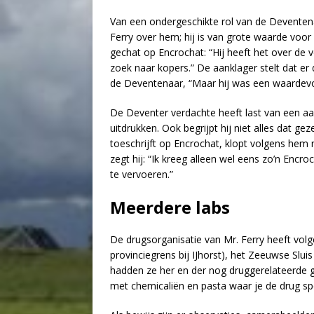
Van een ondergeschikte rol van de Deventena
Ferry over hem; hij is van grote waarde voor m
gechat op Encrochat: “Hij heeft het over de v
zoek naar kopers.” De aanklager stelt dat e
de Deventenaar, “Maar hij was een waardevolle
De Deventer verdachte heeft last van een aa
uitdrukken. Ook begrijpt hij niet alles dat
toeschrijft op Encrochat, klopt volgens hem ni
zegt hij: “Ik kreeg alleen wel eens zo’n Encr
te vervoeren.”
Meerdere labs
De drugsorganisatie van Mr. Ferry heeft volg
provinciegrens bij IJhorst), het Zeeuwse Slui
hadden ze her en der nog druggerelateerde 
met chemicaliën en pasta waar je de drug s