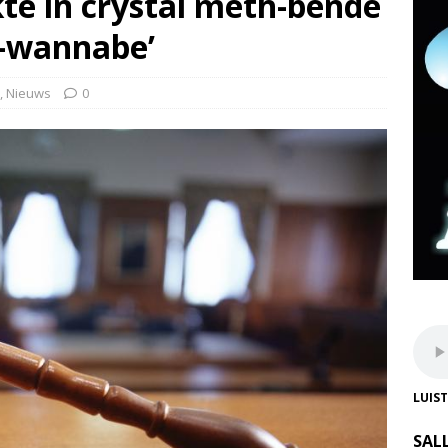
te in crystal meth-bende
-wannabe’
,
Nieuws
0
LUIS
SAL