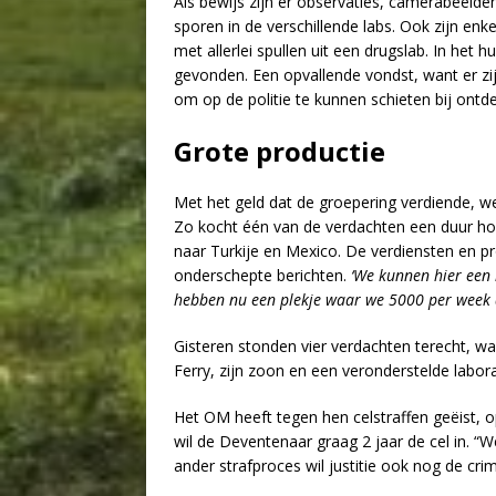
Als bewijs zijn er observaties, camerabeel
sporen in de verschillende labs. Ook zijn e
met allerlei spullen uit een drugslab. In het
gevonden. Een opvallende vondst, want er 
om op de politie te kunnen schieten bij ontde
Grote productie
Met het geld dat de groepering verdiende, w
Zo kocht één van de verdachten een duur ho
naar Turkije en Mexico. De verdiensten en pr
onderschepte berichten.
‘We kunnen hier een 
hebben nu een plekje waar we 5000 per week d
Gisteren stonden vier verdachten terecht, 
Ferry, zijn zoon en een veronderstelde labor
Het OM heeft tegen hen celstraffen geëist, op
wil de Deventenaar graag 2 jaar de cel in. “W
ander strafproces wil justitie ook nog de cri