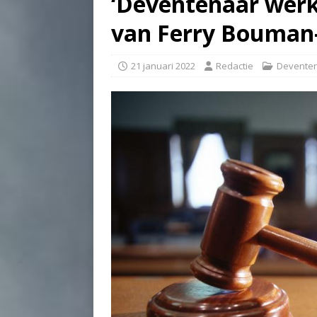
‘Deventenaar werk
van Ferry Bouman
21 januari 2022
Redactie
Deventer