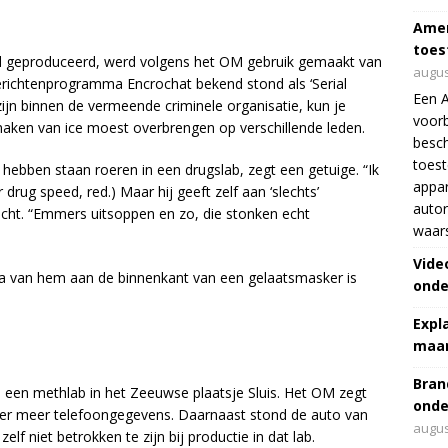
Amer
toes
erd geproduceerd, werd volgens het OM gebruik gemaakt van
augus
erichtenprogramma Encrochat bekend stond als ‘Serial
Een 
 zijn binnen de vermeende criminele organisatie, kun je
voorb
aken van ice moest overbrengen op verschillende leden.
besch
toes
hebben staan roeren in een drugslab, zegt een getuige. “Ik
appar
drug speed, red.) Maar hij geeft zelf aan ‘slechts’
autor
t. “Emmers uitsoppen en zo, die stonken echt
waar
Vide
a van hem aan de binnenkant van een gelaatsmasker is
onde
Expl
maar
Bran
j een methlab in het Zeeuwse plaatsje Sluis. Het OM zegt
onde
der meer telefoongegevens. Daarnaast stond de auto van
augus
f niet betrokken te zijn bij productie in dat lab.