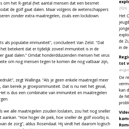
expl
d is om het R-getal (het aantal mensen dat een besmet
2026
 zodat de golf gaat dalen. Maar volgens de wetenschappers
beren zonder extra maatregelen, zoals een lockdown.
Het O
jeugd
jonge
explo
de Zu
s als populatie-immuniteit”, concludeert Van Zelst. “Dat
in de
et betekent dat er tijdelijk zoveel immuniteit is in de
er gaat dalen.” Omdat honderdduizenden mensen het virus
Regi
oeite om nog mensen tegen te komen die nog vatbaar zijn,
tot 
augus
De re
edrukt”, zegt Wallinga. “Als je geen enkele maatregel meer
verm
, dan bereik je groepsimmuniteit. Dat is nu niet het geval,
kan d
 Het is dus een combinatie van immuniteit en maatregelen
de hi
rgen.
prob
Als we alle maatregelen zouden loslaten, zou het nog sneller
Vide
aankan. “Hoe hoger de piek, hoe sneller de golf voorbij is.
kame
 van de zorg”, aldus Rosendaal. Hij vindt het daarom logisch
Rom