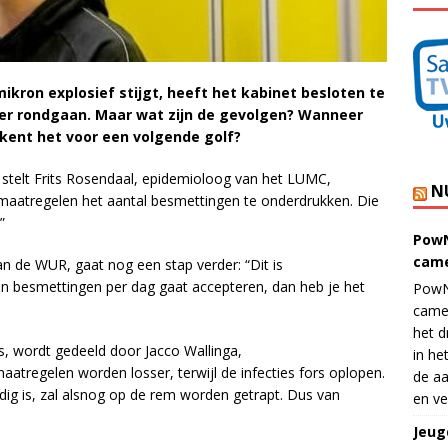
kron explosief stijgt, heeft het kabinet besloten te
rder rondgaan. Maar wat zijn de gevolgen? Wanneer
kent het voor een volgende golf?
”, stelt Frits Rosendaal, epidemioloog van het LUMC,
N
aatregelen het aantal besmettingen te onderdrukken. Die
”
PowN
came
an de WUR, gaat nog een stap verder: “Dit is
den besmettingen per dag gaat accepteren, dan heb je het
PowN
came
het d
 is, wordt gedeeld door Jacco Wallinga,
in he
aatregelen worden losser, terwijl de infecties fors oplopen.
de aa
dig is, zal alsnog op de rem worden getrapt. Dus van
en ve
Jeug