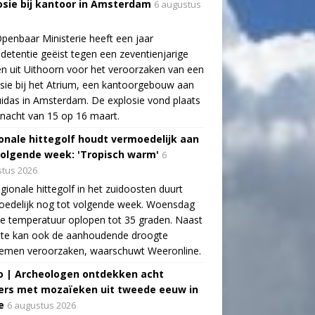
osie bij kantoor in Amsterdam
6 augustus
penbaar Ministerie heeft een jaar
detentie geëist tegen een zeventienjarige
n uit Uithoorn voor het veroorzaken van een
sie bij het Atrium, een kantoorgebouw aan
idas in Amsterdam. De explosie vond plaats
 nacht van 15 op 16 maart.
onale hittegolf houdt vermoedelijk aan
volgende week: 'Tropisch warm'
6
tus 2026
gionale hittegolf in het zuidoosten duurt
oedelijk nog tot volgende week. Woensdag
e temperatuur oplopen tot 35 graden. Naast
tte kan ook de aanhoudende droogte
lemen veroorzaken, waarschuwt Weeronline.
o | Archeologen ontdekken acht
rs met mozaïeken uit tweede eeuw in
e
6 augustus 2026