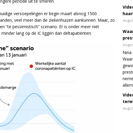
ngere periode uit te smeren.
Vide
huidige versoepelingen er begin maart alsnog 1500
haar
anden, veel meer dan de ziekenhuizen aankunnen. Maar, zo
augus
en “te pessimistisch” scenario. Er is onder meer niet
Waar
inder lang op de IC liggen dan deltapatiënten.
pres
augus
Nina 
Waar 
gewo
prest
nemen
allem
Vide
terwi
augus