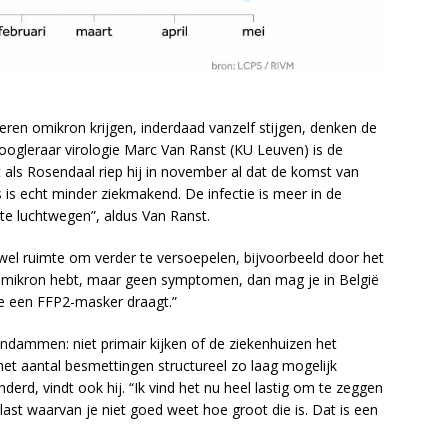
en omikron krijgen, inderdaad vanzelf stijgen, denken de
ogleraar virologie Marc Van Ranst (KU Leuven) is de
 als Rosendaal riep hij in november al dat de komst van
is echt minder ziekmakend. De infectie is meer in de
te luchtwegen”, aldus Van Ranst.
el ruimte om verder te versoepelen, bijvoorbeeld door het
e omikron hebt, maar geen symptomen, dan mag je in België
 je een FFP2-masker draagt.”
 indammen: niet primair kijken of de ziekenhuizen het
et aantal besmettingen structureel zo laag mogelijk
erd, vindt ook hij. “Ik vind het nu heel lastig om te zeggen
elast waarvan je niet goed weet hoe groot die is. Dat is een