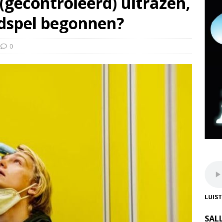
 (gecontroleerd) uitrazen,
ndspel begonnen?
0
LUIS
SAL