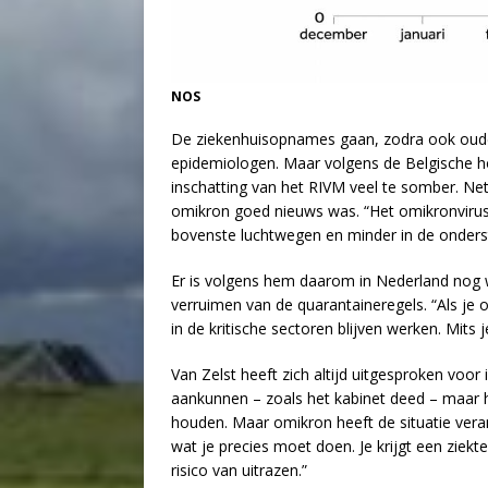
NOS
De ziekenhuisopnames gaan, zodra ook ouder
epidemiologen. Maar volgens de Belgische ho
inschatting van het RIVM veel te somber. Net
omikron goed nieuws was. “Het omikronvirus 
bovenste luchtwegen en minder in de onders
Er is volgens hem daarom in Nederland nog w
verruimen van de quarantaineregels. “Als j
in de kritische sectoren blijven werken. Mits
Van Zelst heeft zich altijd uitgesproken voor
aankunnen – zoals het kabinet deed – maar h
houden. Maar omikron heeft de situatie verand
wat je precies moet doen. Je krijgt een ziekt
risico van uitrazen.”