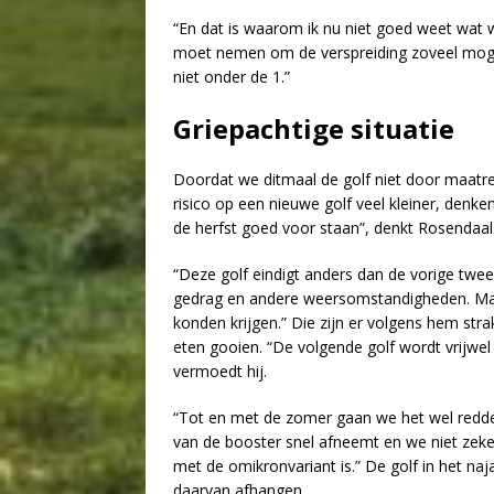
“En dat is waarom ik nu niet goed weet wat w
moet nemen om de verspreiding zoveel mogeli
niet onder de 1.”
Griepachtige situatie
Doordat we ditmaal de golf niet door maatre
risico op een nieuwe golf veel kleiner, denke
de herfst goed voor staan”, denkt Rosendaal
“Deze golf eindigt anders dan de vorige twe
gedrag en andere weersomstandigheden. Maa
konden krijgen.” Die zijn er volgens hem stra
eten gooien. “De volgende golf wordt vrijwel 
vermoedt hij.
“Tot en met de zomer gaan we het wel redden”
van de booster snel afneemt en we niet zek
met de omikronvariant is.” De golf in het naja
daarvan afhangen.