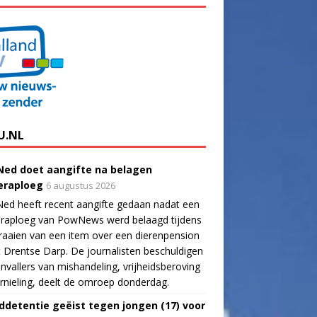
U.NL
ed doet aangifte na belagen
raploeg
6 augustus 2026
ed heeft recent aangifte gedaan nadat een
raploeg van PowNews werd belaagd tijdens
raaien van een item over een dierenpension
t Drentse Darp. De journalisten beschuldigen
nvallers van mishandeling, vrijheidsberoving
rnieling, deelt de omroep donderdag.
ddetentie geëist tegen jongen (17) voor