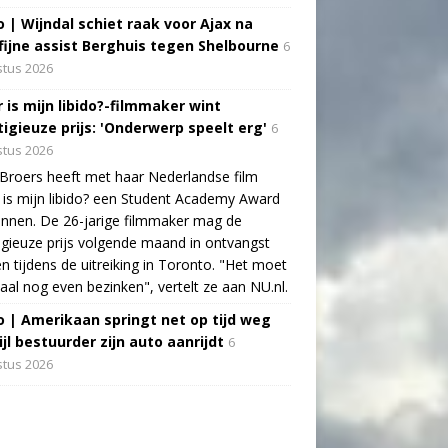
o | Wijndal schiet raak voor Ajax na
fijne assist Berghuis tegen Shelbourne
6
tus 2026
 is mijn libido?-filmmaker wint
tigieuze prijs: 'Onderwerp speelt erg'
6
tus 2026
Broers heeft met haar Nederlandse film
is mijn libido? een Student Academy Award
nnen. De 26-jarige filmmaker mag de
igieuze prijs volgende maand in ontvangst
 tijdens de uitreiking in Toronto. "Het moet
aal nog even bezinken", vertelt ze aan NU.nl.
o | Amerikaan springt net op tijd weg
jl bestuurder zijn auto aanrijdt
6
tus 2026