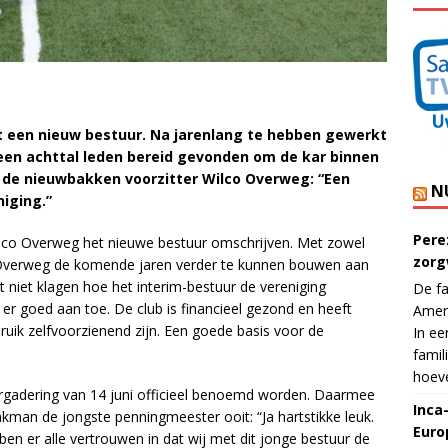
t een nieuw bestuur. Na jarenlang te hebben gewerkt
een achttal leden bereid gevonden om de kar binnen
 de nieuwbakken voorzitter Wilco Overweg: “Een
N
iging.”
Pere
Wilco Overweg het nieuwe bestuur omschrijven. Met zowel
zorg
t Overweg de komende jaren verder te kunnen bouwen aan
 niet klagen hoe het interim-bestuur de vereniging
De fa
 er goed aan toe. De club is financieel gezond en heeft
Ameri
uik zelfvoorzienend zijn. Een goede basis voor de
In ee
famil
hoeve
vergadering van 14 juni officieel benoemd worden. Daarmee
Inca
nkman de jongste penningmeester ooit: “Ja hartstikke leuk.
Euro
bben er alle vertrouwen in dat wij met dit jonge bestuur de