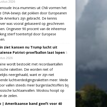
ustus 2026
enoude Inca-mummies uit Chili vormen het
te DNA-bewijs dat pokken door Europeanen
de Amerika's zijn gebracht. De kennis
over was vooral gebaseerd op geschreven
nen. Ongeveer 90 procent van de inheemse
king stierf toentertijd door Europese
sen.
in ziet kansen nu Trump lucht uit
aïense Patriot-proefballon laat lopen
5
tus 2026
ïne wordt bestookt met recordaantallen
stische raketten. Die worden niet of
lijks neergehaald, want er zijn niet
ende luchtverdedigingsraketten meer. Mede
oor vallen steeds meer burgerslachtoffers bij
ssische luchtaanvallen. Moskou hoopt op
in de zeilen.
o | Amerikaanse band geeft voor 40