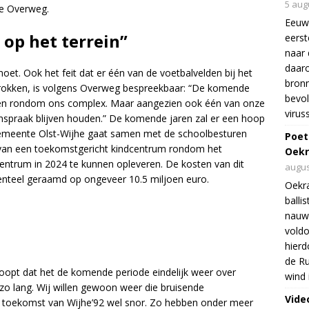
5 aug
se Overweg.
Eeuw
 op het terrein”
eers
naar 
daar
et. Ook het feit dat er één van de voetbalvelden bij het
bron
rokken, is volgens Overweg bespreekbaar: “De komende
bevol
eren rondom ons complex. Maar aangezien ook één van onze
virus
l inspraak blijven houden.” De komende jaren zal er een hoop
emeente Olst-Wijhe gaat samen met de schoolbesturen
Poet
 van een toekomstgericht kindcentrum rondom het
Oekr
ntrum in 2024 te kunnen opleveren. De kosten van dit
augus
teel geraamd op ongeveer 10.5 miljoen euro.
Oekra
balli
nauwe
voldo
hierd
de Ru
oopt dat het de komende periode eindelijk weer over
wind 
zo lang. Wij willen gewoon weer die bruisende
Vide
de toekomst van Wijhe’92 wel snor. Zo hebben onder meer