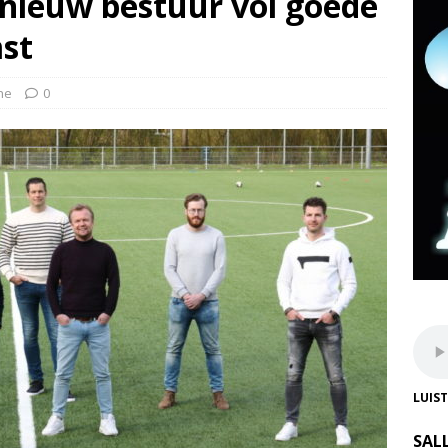
 nieuw bestuur vol goede
st
he
0
LUIS
SAL