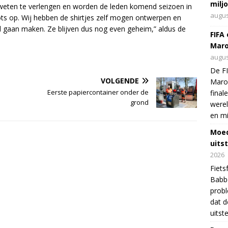
milj
ar weten te verlengen en worden de leden komend seizoen in
augus
ots op. Wij hebben de shirtjes zelf mogen ontwerpen en
nd gaan maken. Ze blijven dus nog even geheim,” aldus de
FIFA
Maro
augus
De FI
VOLGENDE
Maro
Eerste papiercontainer onder de
final
grond
were
en mi
Moed
uits
2026
Fiets
Babbo
prob
dat d
uitst