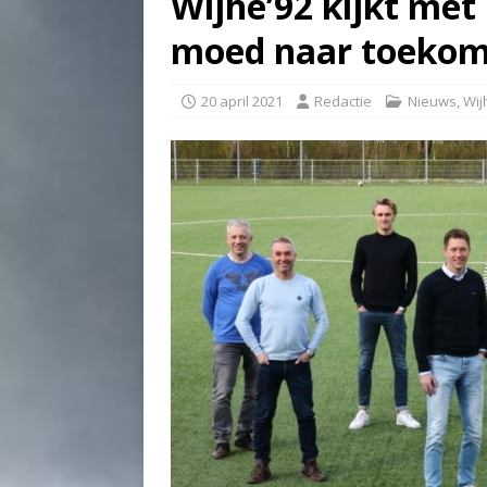
Wijhe’92 kijkt met
moed naar toekom
20 april 2021
Redactie
Nieuws
,
Wij