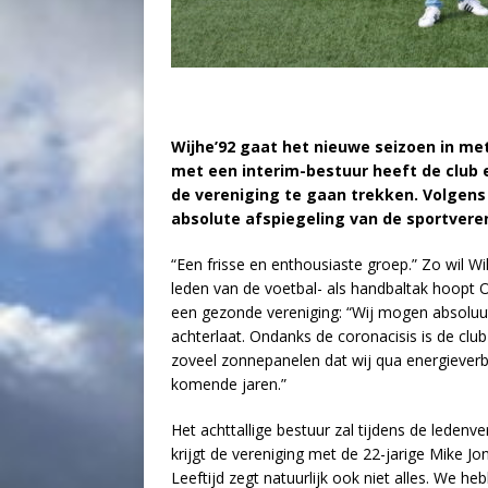
Wijhe’92 gaat het nieuwe seizoen in me
met een interim-bestuur heeft de club 
de vereniging te gaan trekken. Volgens
absolute afspiegeling van de sportveren
“Een frisse en enthousiaste groep.” Zo wil 
leden van de voetbal- als handbaltak hoop
een gezonde vereniging: “Wij mogen absoluut
achterlaat. Ondanks de coronacisis is de club
zoveel zonnepanelen dat wij qua energieverbr
komende jaren.”
Het achttallige bestuur zal tijdens de leden
krijgt de vereniging met de 22-jarige Mike Jo
Leeftijd zegt natuurlijk ook niet alles. We he