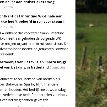
oen dollar aan cruisetickets weg
5
tus 2026
 ontkent dat Infantino WK-finale aan
kko heeft beloofd in ruil voor steun
5
tus 2026
FA ontkent dat voorzitter Gianni Infantino
kko heeft aangeboden de volgende WK-
e te mogen organiseren in ruil voor steun. De
ldvoetbalbond noemt de geruchten "onwaar
sleidend".
erbedrijf van Batavus en Sparta krijgt
tel van betaling in Nederland
5 augustus
fabrikant Accell, bekend van merken als
e, Batavus en Sparta, blijft financiële
lemen houden. Het bedrijf meldt woensdag
e Nederlandse bedrijfsonderdelen voorlopig
el van betaling hebben gekregen.