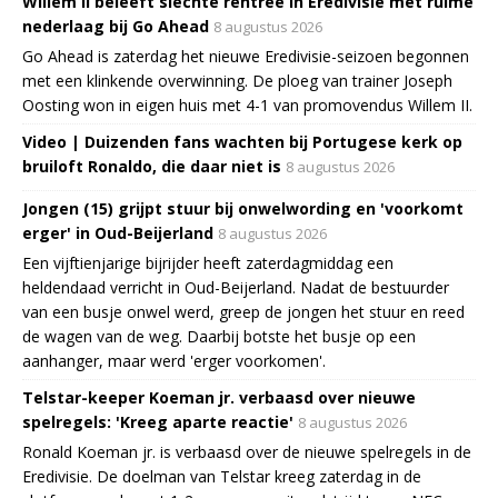
Willem II beleeft slechte rentree in Eredivisie met ruime
nederlaag bij Go Ahead
8 augustus 2026
Go Ahead is zaterdag het nieuwe Eredivisie-seizoen begonnen
met een klinkende overwinning. De ploeg van trainer Joseph
Oosting won in eigen huis met 4-1 van promovendus Willem II.
Video | Duizenden fans wachten bij Portugese kerk op
bruiloft Ronaldo, die daar niet is
8 augustus 2026
Jongen (15) grijpt stuur bij onwelwording en 'voorkomt
erger' in Oud-Beijerland
8 augustus 2026
Een vijftienjarige bijrijder heeft zaterdagmiddag een
heldendaad verricht in Oud-Beijerland. Nadat de bestuurder
van een busje onwel werd, greep de jongen het stuur en reed
de wagen van de weg. Daarbij botste het busje op een
aanhanger, maar werd 'erger voorkomen'.
Telstar-keeper Koeman jr. verbaasd over nieuwe
spelregels: 'Kreeg aparte reactie'
8 augustus 2026
Ronald Koeman jr. is verbaasd over de nieuwe spelregels in de
Eredivisie. De doelman van Telstar kreeg zaterdag in de