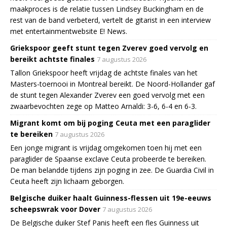
maakproces is de relatie tussen Lindsey Buckingham en de
rest van de band verbeterd, vertelt de gitarist in een interview
met entertainmentwebsite E! News.
Griekspoor geeft stunt tegen Zverev goed vervolg en
bereikt achtste finales
7 augustus 2026
Tallon Griekspoor heeft vrijdag de achtste finales van het
Masters-toernooi in Montreal bereikt. De Noord-Hollander gaf
de stunt tegen Alexander Zverev een goed vervolg met een
zwaarbevochten zege op Matteo Arnaldi: 3-6, 6-4 en 6-3.
Migrant komt om bij poging Ceuta met een paraglider
te bereiken
7 augustus 2026
Een jonge migrant is vrijdag omgekomen toen hij met een
paraglider de Spaanse exclave Ceuta probeerde te bereiken.
De man belandde tijdens zijn poging in zee. De Guardia Civil in
Ceuta heeft zijn lichaam geborgen.
Belgische duiker haalt Guinness-flessen uit 19e-eeuws
scheepswrak voor Dover
7 augustus 2026
De Belgische duiker Stef Panis heeft een fles Guinness uit