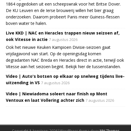
1864 opgedoken uit een scheepswrak voor het Britse Dover.
De KU Leuven en de Ierse brouwerij willen het bier graag
onderzoeken. Daarom probeert Panis meer Guiness-flessen
boven water te halen.
Live KKD | NAC en Heracles trappen nieuw seizoen af,
ook Vitesse in actie
7 augustus 2026
Ook het nieuwe Keuken Kampioen Divisie-seizoen gaat
vrijdagavond van start. Op de openingsdag komen
degradanten NAC Breda en Heracles direct in actie, terwijl ook
Vitesse aan het seizoen begint. Bekijk hier de tussenstanden.
Video | Auto's botsen op elkaar op snelweg tijdens live-
uitzending in VS
7 augustus 2026
Video | Niewiadoma soleert naar finish op Mont
Ventoux en laat Vollering achter zich
7 augustus 2026
Copyright & kopiëren; 2026|WordPress thema door
MH Themes