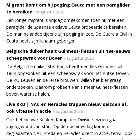
Migrant komt om bij poging Ceuta met een paraglider
te bereiken
7 augustus 2026
Een jonge migrant is vrijdag omgekomen toen hij met een
paraglider de Spaanse exclave Ceuta probeerde te bereiken.
De man belandde tijdens zijn poging in zee. De Guardia Civil in
Ceuta heeft zijn lichaam geborgen.
Belgische duiker haalt Guinness-flessen uit 19e-eeuws
scheepswrak voor Dover
7 augustus 2026
De Belgische duiker Stef Panis heeft een fles Guinness uit
1864 opgedoken uit een scheepswrak voor het Britse Dover.
De KU Leuven en de Ierse brouwerij willen het bier graag
onderzoeken. Daarom probeert Panis meer Guiness-flessen
boven water te halen.
Live KKD | NAC en Heracles trappen nieuw seizoen af,
ook Vitesse in actie
7 augustus 2026
Ook het nieuwe Keuken Kampioen Divisie-seizoen gaat
vrijdagavond van start. Op de openingsdag komen
degradanten NAC Breda en Heracles direct in actie, terwijl ook