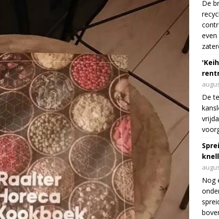
De br
recyc
cont
even 
zater
'Keih
rentr
augus
De te
kansl
vrijd
voorg
Spre
knel
augus
Nog 
onder
sprei
boven