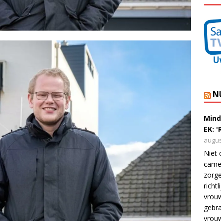
N
Mind
EK: 
augus
Niet 
camer
zorge
richt
vrouw
gebra
vrou