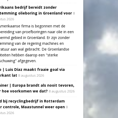
ikaans bedrijf bereidt zonder
temming olieboring in Groenland voor
8
tus 2026
Amerikaanse firma is begonnen met de
ereiding van proefboringen naar olie in een
ermd gebied in Groenland. Er zijn zonder
temming van de regering machines en
atuur aan wal gebracht. De Groenlandse
iteiten hebben daarop een "sterke
schuwing" afgegeven.
o | Luis Díaz maakt fraaie goal via
rkant lat
8 augustus 2026
ainer | Europa brandt als nooit tevoren,
 hoe voorkomen we dat?
8 augustus 2026
d bij recyclingbedrijf in Rotterdam
r controle, Maastunnel weer open
8
tus 2026