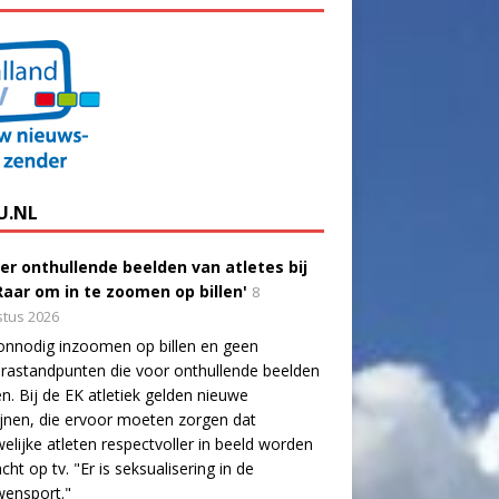
U.NL
er onthullende beelden van atletes bij
'Raar om in te zoomen op billen'
8
tus 2026
onnodig inzoomen op billen en geen
astandpunten die voor onthullende beelden
n. Bij de EK atletiek gelden nieuwe
lijnen, die ervoor moeten zorgen dat
elijke atleten respectvoller in beeld worden
cht op tv. "Er is seksualisering in de
wensport."