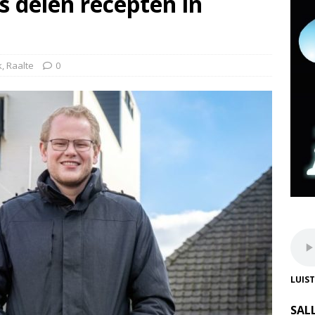
s delen recepten in
k
,
Raalte
0
LUIS
SAL