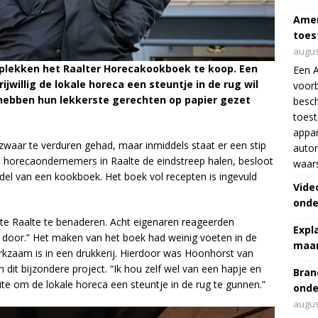
Amer
toes
augus
e plekken het Raalter Horecakookboek te koop. Een
Een 
rijwillig de lokale horeca een steuntje in de rug wil
voorb
 hebben hun lekkerste gerechten op papier gezet
besch
toes
appar
waar te verduren gehad, maar inmiddels staat er een stip
autor
e horecaondernemers in Raalte de eindstreep halen, besloot
waar
el van een kookboek. Het boek vol recepten is ingevuld
Vide
onde
nte Raalte te benaderen. Acht eigenaren reageerden
Expl
 door.” Het maken van het boek had weinig voeten in de
maar
rkzaam is in een drukkerij. Hierdoor was Hoonhorst van
n dit bijzondere project. “Ik hou zelf wel van een hapje en
Bran
ite om de lokale horeca een steuntje in de rug te gunnen.”
onde
augus