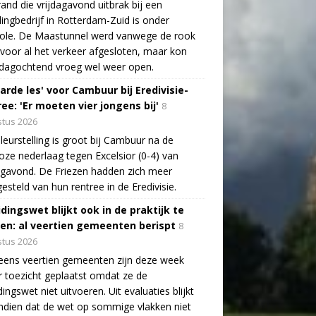
and die vrijdagavond uitbrak bij een
lingbedrijf in Rotterdam-Zuid is onder
role. De Maastunnel werd vanwege de rook
voor al het verkeer afgesloten, maar kon
dagochtend vroeg wel weer open.
arde les' voor Cambuur bij Eredivisie-
ee: 'Er moeten vier jongens bij'
8
tus 2026
leurstelling is groot bij Cambuur na de
oze nederlaag tegen Excelsior (0-4) van
agavond. De Friezen hadden zich meer
esteld van hun rentree in de Eredivisie.
idingswet blijkt ook in de praktijk te
len: al veertien gemeenten berispt
8
tus 2026
eens veertien gemeenten zijn deze week
 toezicht geplaatst omdat ze de
dingswet niet uitvoeren. Uit evaluaties blijkt
dien dat de wet op sommige vlakken niet