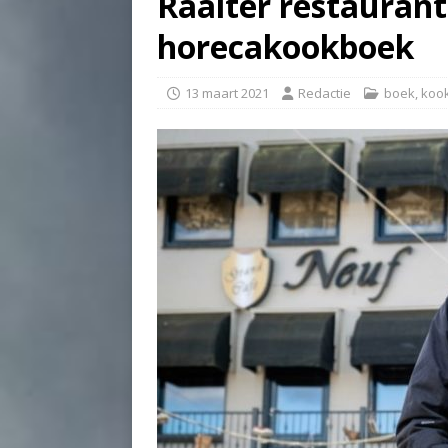
Raalter restaurant
horecakookboek
13 maart 2021
Redactie
boek
,
koo