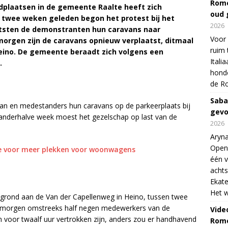
Rome
plaatsen in de gemeente Raalte heeft zich
oud 
 twee weken geleden begon het protest bij het
2026
atsten de demonstranten hun caravans naar
Voor 
orgen zijn de caravans opnieuw verplaatst, ditmaal
ruim 
Heino. De gemeente beraadt zich volgens een
Itali
.
honde
de R
Saba
an en medestanders hun caravans op de parkeerplaats bij
gevo
anderhalve week moest het gezelschap op last van de
2026
Aryna
Open
te voor meer plekken voor woonwagens
één v
achts
Ekate
Het w
egrond aan de Van der Capellenweg in Heino, tussen twee
agmorgen omstreeks half negen medewerkers van de
Vide
voor twaalf uur vertrokken zijn, anders zou er handhavend
Rome