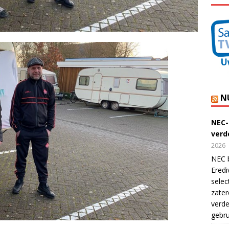
N
NEC-
verde
2026
NEC b
Eredi
selec
zater
verde
gebru