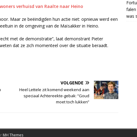
Fortu
ners verhuisd van Raalte naar Heino
falen
was s
or. Maar ze beëindigden hun actie niet: opnieuw werd een
eeltuin in de omgeving van de Maïsakker in Heino.
recht met de demonstratie”, laat demonstrant Pieter
eten dat ze zich momenteel over die situatie beraadt.
VOLGENDE
n
Heel Lettele zit komend weekend aan
speciaal Achtereekte-gebak: “Goud
moet toch lukken”
or
MH Themes