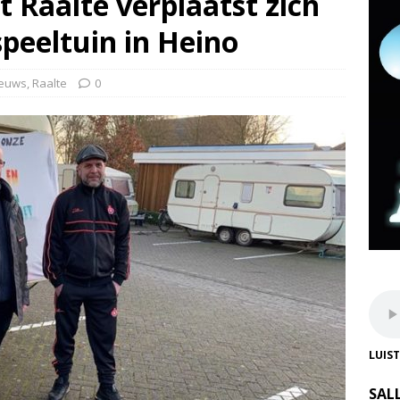
Raalte verplaatst zich
peeltuin in Heino
euws
,
Raalte
0
LUIS
SAL