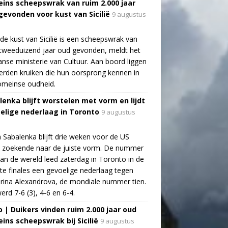
ins scheepswrak van ruim 2.000 jaar
gevonden voor kust van Sicilië
9 augustus
de kust van Sicilië is een scheepswrak van
tweeduizend jaar oud gevonden, meldt het
aanse ministerie van Cultuur. Aan boord liggen
rden kruiken die hun oorsprong kennen in
omeinse oudheid.
lenka blijft worstelen met vorm en lijdt
elige nederlaag in Toronto
9 augustus
 Sabalenka blijft drie weken voor de US
 zoekende naar de juiste vorm. De nummer
an de wereld leed zaterdag in Toronto in de
te finales een gevoelige nederlaag tegen
rina Alexandrova, de mondiale nummer tien.
erd 7-6 (3), 4-6 en 6-4.
o | Duikers vinden ruim 2.000 jaar oud
ins scheepswrak bij Sicilië
9 augustus