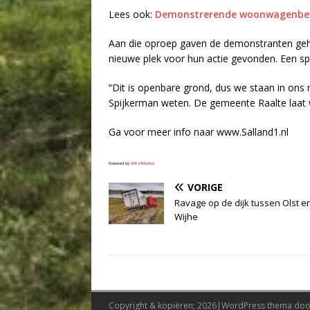
Lees ook:
Demonstrerende woonwagenbewo
Aan die oproep gaven de demonstranten geho
nieuwe plek voor hun actie gevonden. Een sp
“Dit is openbare grond, dus we staan in ons 
Spijkerman weten. De gemeente Raalte laat w
Ga voor meer info naar www.Salland1.nl
Powered by
WPeMatico
VORIGE
Ravage op de dijk tussen Olst e
Wijhe
Copyright & kopiëren; 2026|WordPress thema do