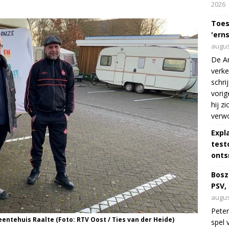
2026
Toes
'erns
augus
De Am
verke
schri
vorig
hij z
verw
Expl
test
onts
Bosz
PSV,
augus
Peter
ntehuis Raalte (Foto: RTV Oost / Ties van der Heide)
spel 