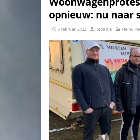
Woonwagenprotest 
opnieuw: nu naar s
5 februari 2022
Redactie
Heino
,
Ni