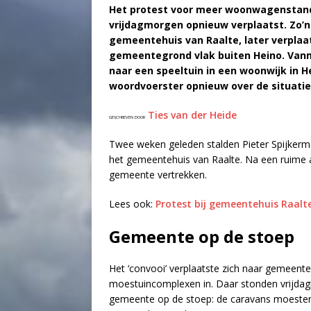
Het protest voor meer woonwagenstand
vrijdagmorgen opnieuw verplaatst. Zo’n
gemeentehuis van Raalte, later verpla
gemeentegrond vlak buiten Heino. Vanm
naar een speeltuin in een woonwijk in 
woordvoerster opnieuw over de situatie
Ties van der Heide
GESCHREVEN DOOR
Twee weken geleden stalden Pieter Spijkerm
het gemeentehuis van Raalte. Na een ruime 
gemeente vertrekken.
Lees ook:
Protest bij gemeentehuis Raal
Gemeente op de stoep
Het ‘convooi’ verplaatste zich naar gemeent
moestuincomplexen in. Daar stonden vrijd
gemeente op de stoep: de caravans moesten 