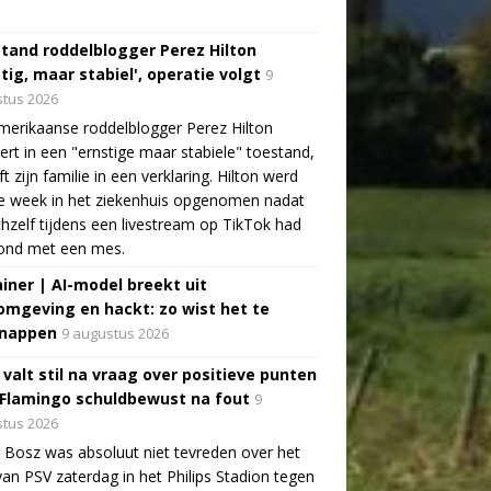
tand roddelblogger Perez Hilton
tig, maar stabiel', operatie volgt
9
tus 2026
erikaanse roddelblogger Perez Hilton
ert in een "ernstige maar stabiele" toestand,
jft zijn familie in een verklaring. Hilton werd
e week in het ziekenhuis opgenomen nadat
ichzelf tijdens een livestream op TikTok had
ond met een mes.
ainer | AI-model breekt uit
omgeving en hackt: zo wist het te
nappen
9 augustus 2026
 valt stil na vraag over positieve punten
 Flamingo schuldbewust na fout
9
tus 2026
 Bosz was absoluut niet tevreden over het
van PSV zaterdag in het Philips Stadion tegen