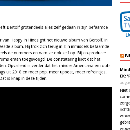
eft Bertolf grotendeels alles zelf gedaan in zijn befaamde
van Happy In Hindsight het nieuwe album van Bertolf. In
 zesde album. Hij trok zich terug in zijn inmiddels befaamde
ndeels de nummers en nam ze ook zelf op. Bij co-producer
N
ms eraan toegevoegd. De constatering luidt dat het
n. Opvallend is verder dat het minder Americana en roots
Mind
gs uit 2018 en meer pop, meer upbeat, meer refreintjes,
EK: 
at is knap in deze tijden.
augus
Niet 
camer
zorge
richt
vrouw
gebra
vrou