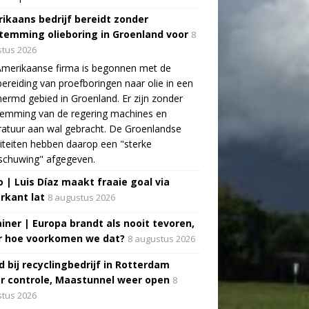
ikaans bedrijf bereidt zonder
temming olieboring in Groenland voor
8
tus 2026
Amerikaanse firma is begonnen met de
ereiding van proefboringen naar olie in een
ermd gebied in Groenland. Er zijn zonder
temming van de regering machines en
atuur aan wal gebracht. De Groenlandse
iteiten hebben daarop een "sterke
schuwing" afgegeven.
o | Luis Díaz maakt fraaie goal via
rkant lat
8 augustus 2026
ainer | Europa brandt als nooit tevoren,
 hoe voorkomen we dat?
8 augustus 2026
d bij recyclingbedrijf in Rotterdam
r controle, Maastunnel weer open
8
tus 2026