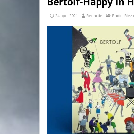
Bertolf-Happy In H
24 april 2021
Redactie
Radio
,
Riez