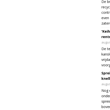
De br
recyc
cont
even 
zater
'Keih
rentr
augus
De te
kansl
vrijd
voorg
Spre
knel
augus
Nog 
onder
sprei
boven