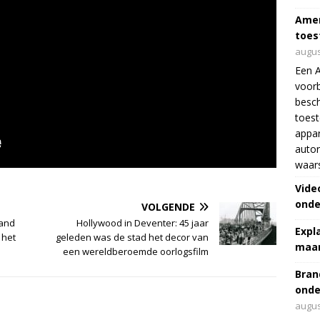
Amer
toes
augus
Een 
voorb
besch
toes
appar
autor
waar
Vide
onde
VOLGENDE
land
Hollywood in Deventer: 45 jaar
Expl
 het
geleden was de stad het decor van
maar
een wereldberoemde oorlogsfilm
Bran
onde
augus