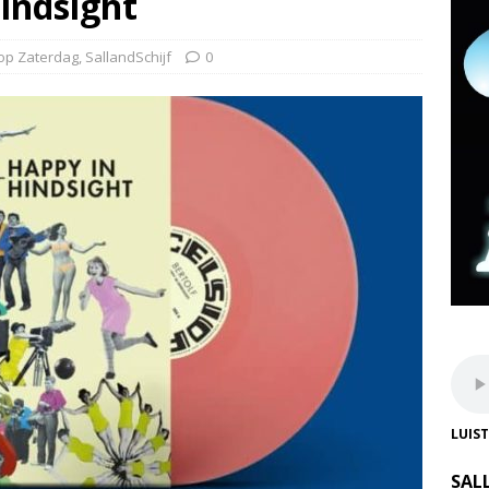
indsight
 op Zaterdag
,
SallandSchijf
0
LUIS
SAL