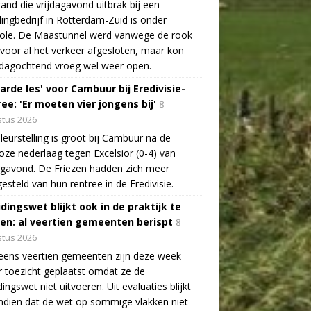
and die vrijdagavond uitbrak bij een
lingbedrijf in Rotterdam-Zuid is onder
role. De Maastunnel werd vanwege de rook
voor al het verkeer afgesloten, maar kon
dagochtend vroeg wel weer open.
arde les' voor Cambuur bij Eredivisie-
ee: 'Er moeten vier jongens bij'
8
tus 2026
leurstelling is groot bij Cambuur na de
oze nederlaag tegen Excelsior (0-4) van
agavond. De Friezen hadden zich meer
esteld van hun rentree in de Eredivisie.
idingswet blijkt ook in de praktijk te
len: al veertien gemeenten berispt
8
tus 2026
eens veertien gemeenten zijn deze week
 toezicht geplaatst omdat ze de
dingswet niet uitvoeren. Uit evaluaties blijkt
dien dat de wet op sommige vlakken niet