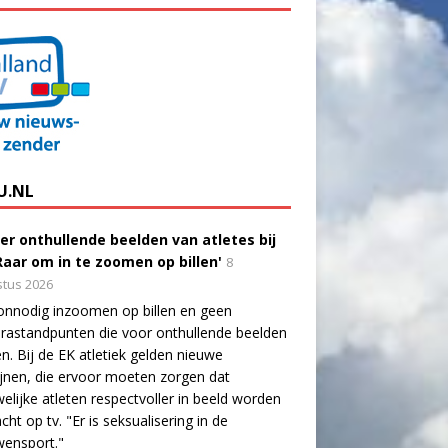
U.NL
er onthullende beelden van atletes bij
'Raar om in te zoomen op billen'
8
tus 2026
onnodig inzoomen op billen en geen
astandpunten die voor onthullende beelden
n. Bij de EK atletiek gelden nieuwe
lijnen, die ervoor moeten zorgen dat
elijke atleten respectvoller in beeld worden
cht op tv. "Er is seksualisering in de
wensport."