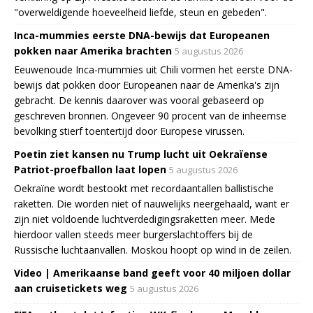
"overweldigende hoeveelheid liefde, steun en gebeden".
Inca-mummies eerste DNA-bewijs dat Europeanen
pokken naar Amerika brachten
5 augustus 2026
Eeuwenoude Inca-mummies uit Chili vormen het eerste DNA-
bewijs dat pokken door Europeanen naar de Amerika's zijn
gebracht. De kennis daarover was vooral gebaseerd op
geschreven bronnen. Ongeveer 90 procent van de inheemse
bevolking stierf toentertijd door Europese virussen.
Poetin ziet kansen nu Trump lucht uit Oekraïense
Patriot-proefballon laat lopen
5 augustus 2026
Oekraïne wordt bestookt met recordaantallen ballistische
raketten. Die worden niet of nauwelijks neergehaald, want er
zijn niet voldoende luchtverdedigingsraketten meer. Mede
hierdoor vallen steeds meer burgerslachtoffers bij de
Russische luchtaanvallen. Moskou hoopt op wind in de zeilen.
Video | Amerikaanse band geeft voor 40 miljoen dollar
aan cruisetickets weg
5 augustus 2026