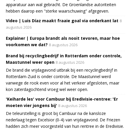
apparatuur aan wal gebracht. De Groenlandse autoriteiten
hebben daarop een "sterke waarschuwing" afgegeven.
Video | Luis Díaz maakt fraaie goal via onderkant lat
8
augustus 2026
Explainer | Europa brandt als nooit tevoren, maar hoe
voorkomen we dat?
8 augustus 2026
Brand bij recyclingbedrijf in Rotterdam onder controle,
Maastunnel weer open
8 augustus 2026
De brand die vrijdagavond uitbrak bij een recyclingbedrijf in
Rotterdam-Zuid is onder controle. De Maastunnel werd
vanwege de rook even voor al het verkeer afgesloten, maar
kon zaterdagochtend vroeg wel weer open.
'Keiharde les' voor Cambuur bij Eredivisie-rentree: 'Er
moeten vier jongens bij'
8 augustus 2026
De teleurstelling is groot bij Cambuur na de kansloze
nederlaag tegen Excelsior (0-4) van vrijdagavond. De Friezen
hadden zich meer voorgesteld van hun rentree in de Eredivisie.