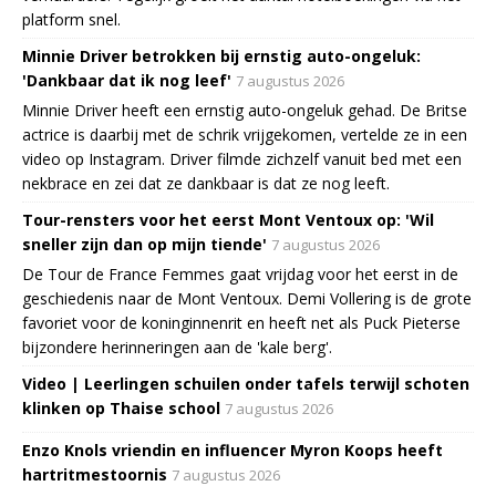
platform snel.
Minnie Driver betrokken bij ernstig auto-ongeluk:
'Dankbaar dat ik nog leef'
7 augustus 2026
Minnie Driver heeft een ernstig auto-ongeluk gehad. De Britse
actrice is daarbij met de schrik vrijgekomen, vertelde ze in een
video op Instagram. Driver filmde zichzelf vanuit bed met een
nekbrace en zei dat ze dankbaar is dat ze nog leeft.
Tour-rensters voor het eerst Mont Ventoux op: 'Wil
sneller zijn dan op mijn tiende'
7 augustus 2026
De Tour de France Femmes gaat vrijdag voor het eerst in de
geschiedenis naar de Mont Ventoux. Demi Vollering is de grote
favoriet voor de koninginnenrit en heeft net als Puck Pieterse
bijzondere herinneringen aan de 'kale berg'.
Video | Leerlingen schuilen onder tafels terwijl schoten
klinken op Thaise school
7 augustus 2026
Enzo Knols vriendin en influencer Myron Koops heeft
hartritmestoornis
7 augustus 2026