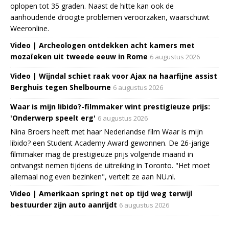
oplopen tot 35 graden. Naast de hitte kan ook de
aanhoudende droogte problemen veroorzaken, waarschuwt
Weeronline.
Video | Archeologen ontdekken acht kamers met
mozaïeken uit tweede eeuw in Rome
6 augustus 2026
Video | Wijndal schiet raak voor Ajax na haarfijne assist
Berghuis tegen Shelbourne
6 augustus 2026
Waar is mijn libido?-filmmaker wint prestigieuze prijs:
'Onderwerp speelt erg'
6 augustus 2026
Nina Broers heeft met haar Nederlandse film Waar is mijn
libido? een Student Academy Award gewonnen. De 26-jarige
filmmaker mag de prestigieuze prijs volgende maand in
ontvangst nemen tijdens de uitreiking in Toronto. "Het moet
allemaal nog even bezinken", vertelt ze aan NU.nl.
Video | Amerikaan springt net op tijd weg terwijl
bestuurder zijn auto aanrijdt
6 augustus 2026