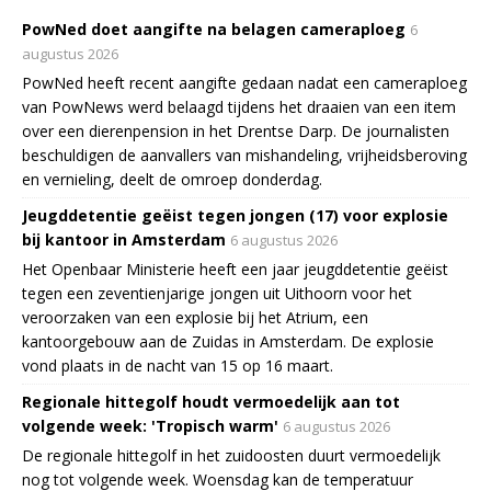
PowNed doet aangifte na belagen cameraploeg
6
augustus 2026
PowNed heeft recent aangifte gedaan nadat een cameraploeg
van PowNews werd belaagd tijdens het draaien van een item
over een dierenpension in het Drentse Darp. De journalisten
beschuldigen de aanvallers van mishandeling, vrijheidsberoving
en vernieling, deelt de omroep donderdag.
Jeugddetentie geëist tegen jongen (17) voor explosie
bij kantoor in Amsterdam
6 augustus 2026
Het Openbaar Ministerie heeft een jaar jeugddetentie geëist
tegen een zeventienjarige jongen uit Uithoorn voor het
veroorzaken van een explosie bij het Atrium, een
kantoorgebouw aan de Zuidas in Amsterdam. De explosie
vond plaats in de nacht van 15 op 16 maart.
Regionale hittegolf houdt vermoedelijk aan tot
volgende week: 'Tropisch warm'
6 augustus 2026
De regionale hittegolf in het zuidoosten duurt vermoedelijk
nog tot volgende week. Woensdag kan de temperatuur