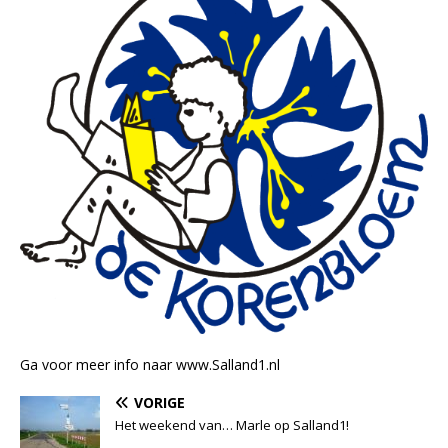
Ga voor meer info naar www.Salland1.nl
VORIGE
Het weekend van… Marle op Salland1!