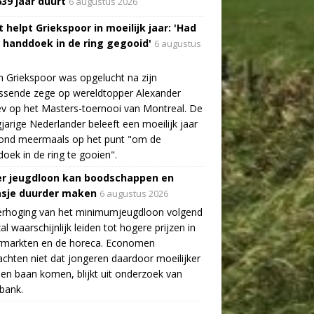
639 jaar duurt
6 augustus 2026
 helpt Griekspoor in moeilijk jaar: 'Had
a handdoek in de ring gegooid'
6 augustus
n Griekspoor was opgelucht na zijn
ssende zege op wereldtopper Alexander
v op het Masters-toernooi van Montreal. De
gjarige Nederlander beleeft een moeilijk jaar
tond meermaals op het punt "om de
oek in de ring te gooien".
r jeugdloon kan boodschappen en
asje duurder maken
6 augustus 2026
erhoging van het minimumjeugdloon volgend
zal waarschijnlijk leiden tot hogere prijzen in
rmarkten en de horeca. Economen
chten niet dat jongeren daardoor moeilijker
en baan komen, blijkt uit onderzoek van
bank.