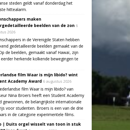
aanse steden geldt vanaf donderdag het
te hittealarm.
enschappers maken
rgedetailleerde beelden van de zon
6
tus 2026
schappers in de Verenigde Staten hebben
end gedetailleerde beelden gemaakt van de
Op de beelden, gemaakt vanaf Hawaï, zijn
 eerder herkende kolkende bewegingen te
rlandse film Waar is mijn libido? wint
ent Academy Award
6 augustus 2026
derlandse film Waar is mijn libido? van
seur Nina Broers heeft een Student Academy
 gewonnen, de belangrijkste internationale
rijs voor studenten. Broers is een van de drie
ars in de categorie experimentele films.
o | Duits orgel wisselt van toon in stuk