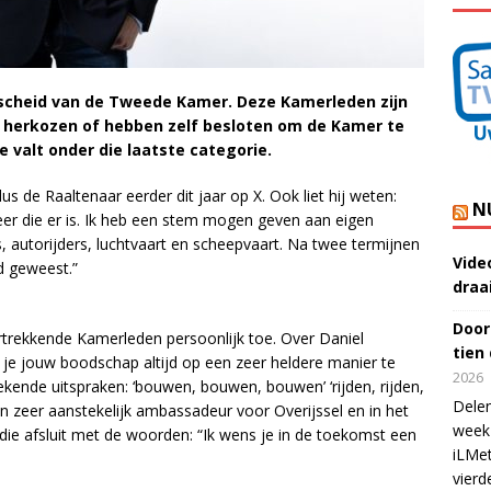
cheid van de Tweede Kamer. Deze Kamerleden zijn
t herkozen of hebben zelf besloten om de Kamer te
e valt onder die laatste categorie.
us de Raaltenaar eerder dit jaar op X. Ook liet hij weten:
N
eer die er is. Ik heb een stem mogen geven aan eigen
autorijders, luchtvaart en scheepvaart. Na twee termijnen
Vide
d geweest.”
draa
Door
trekkende Kamerleden persoonlijk toe. Over Daniel
tien
 je jouw boodschap altijd op een zeer heldere manier te
2026
kende uitspraken: ‘bouwen, bouwen, bouwen’ ‘rijden, rijden,
Delen
s een zeer aanstekelijk ambassadeur voor Overijssel en in het
week 
 die afsluit met de woorden: “Ik wens je in de toekomst een
iLMet
vierd