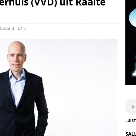
erhuis (VVD) uit Raalte
Salland
0
LUIS
SAL