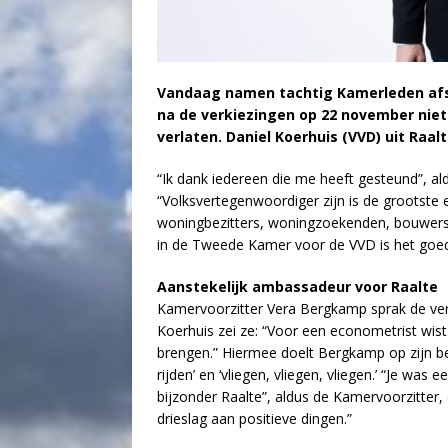
Vandaag namen tachtig Kamerleden afs
na de verkiezingen op 22 november nie
verlaten. Daniel Koerhuis (VVD) uit Raalt
“Ik dank iedereen die me heeft gesteund”, ald
“Volksvertegenwoordiger zijn is de grootste 
woningbezitters, woningzoekenden, bouwers, 
in de Tweede Kamer voor de VVD is het goe
Aanstekelijk ambassadeur voor Raalte
Kamervoorzitter Vera Bergkamp sprak de ver
Koerhuis zei ze: “Voor een econometrist wist
brengen.” Hiermee doelt Bergkamp op zijn be
rijden’ en ‘vliegen, vliegen, vliegen.’ “Je wa
bijzonder Raalte”, aldus de Kamervoorzitter,
drieslag aan positieve dingen.”