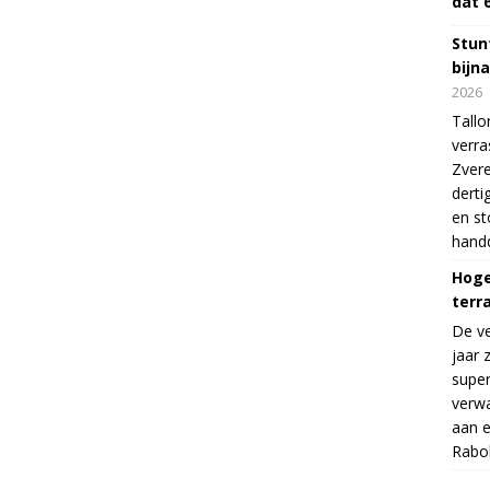
dat 
Stunt
bijn
2026
Tallo
verra
Zvere
derti
en s
handd
Hoge
terr
De v
jaar 
supe
verwa
aan e
Rabo