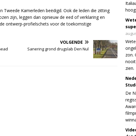
Itali
hoogs
 Tweede Kamerleden beëdigd. Ook de leden die zitting
en zijn, leggen dan opnieuw de eed of verklaring en
Wet
 de ontwerp-profielschets voor de toekomstige
supe
augus
Weten
VOLGENDE
ongek
head
Sanering grond drugslab Den Nul
zon. 
nooit
zien.
Nede
Stud
De Ne
regis
Award
filmp
winna
Vide