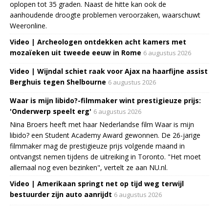
oplopen tot 35 graden. Naast de hitte kan ook de
aanhoudende droogte problemen veroorzaken, waarschuwt
Weeronline.
Video | Archeologen ontdekken acht kamers met
mozaïeken uit tweede eeuw in Rome
6 augustus 2026
Video | Wijndal schiet raak voor Ajax na haarfijne assist
Berghuis tegen Shelbourne
6 augustus 2026
Waar is mijn libido?-filmmaker wint prestigieuze prijs:
'Onderwerp speelt erg'
6 augustus 2026
Nina Broers heeft met haar Nederlandse film Waar is mijn
libido? een Student Academy Award gewonnen. De 26-jarige
filmmaker mag de prestigieuze prijs volgende maand in
ontvangst nemen tijdens de uitreiking in Toronto. "Het moet
allemaal nog even bezinken", vertelt ze aan NU.nl.
Video | Amerikaan springt net op tijd weg terwijl
bestuurder zijn auto aanrijdt
6 augustus 2026