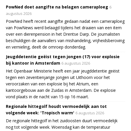
PowNed doet aangifte na belagen cameraploeg
6
augustus 2026
PowNed heeft recent aangifte gedaan nadat een cameraploeg
van PowNews werd belaagd tijdens het draaien van een item
over een dierenpension in het Drentse Darp. De journalisten
beschuldigen de aanvallers van mishandeling, vrijheidsberoving
en vernieling, deelt de omroep donderdag.
Jeugddetentie geëist tegen jongen (17) voor explosie
bij kantoor in Amsterdam
6 augustus 2026
Het Openbaar Ministerie heeft een jaar jeugddetentie geëist
tegen een zeventienjarige jongen uit Uithoorn voor het
veroorzaken van een explosie bij het Atrium, een
kantoorgebouw aan de Zuidas in Amsterdam. De explosie
vond plaats in de nacht van 15 op 16 maart.
Regionale hittegolf houdt vermoedelijk aan tot
volgende week: 'Tropisch warm'
6 augustus 2026
De regionale hittegolf in het zuidoosten duurt vermoedelijk
nog tot volgende week. Woensdag kan de temperatuur