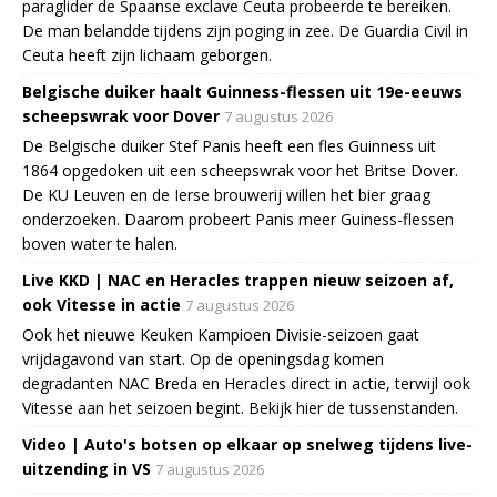
paraglider de Spaanse exclave Ceuta probeerde te bereiken.
De man belandde tijdens zijn poging in zee. De Guardia Civil in
Ceuta heeft zijn lichaam geborgen.
Belgische duiker haalt Guinness-flessen uit 19e-eeuws
scheepswrak voor Dover
7 augustus 2026
De Belgische duiker Stef Panis heeft een fles Guinness uit
1864 opgedoken uit een scheepswrak voor het Britse Dover.
De KU Leuven en de Ierse brouwerij willen het bier graag
onderzoeken. Daarom probeert Panis meer Guiness-flessen
boven water te halen.
Live KKD | NAC en Heracles trappen nieuw seizoen af,
ook Vitesse in actie
7 augustus 2026
Ook het nieuwe Keuken Kampioen Divisie-seizoen gaat
vrijdagavond van start. Op de openingsdag komen
degradanten NAC Breda en Heracles direct in actie, terwijl ook
Vitesse aan het seizoen begint. Bekijk hier de tussenstanden.
Video | Auto's botsen op elkaar op snelweg tijdens live-
uitzending in VS
7 augustus 2026