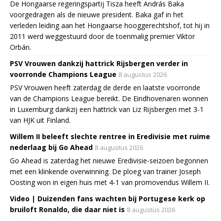
De Hongaarse regeringspartij Tisza heeft András Baka
voorgedragen als de nieuwe president. Baka gaf in het
verleden leiding aan het Hongaarse hooggerechtshof, tot hij in
2011 werd weggestuurd door de toenmalig premier Viktor
Orbán.
PSV Vrouwen dankzij hattrick Rijsbergen verder in
voorronde Champions League
8 augustus 2026
PSV Vrouwen heeft zaterdag de derde en laatste voorronde
van de Champions League bereikt. De Eindhovenaren wonnen
in Luxemburg dankzij een hattrick van Liz Rijsbergen met 3-1
van HJK uit Finland.
Willem II beleeft slechte rentree in Eredivisie met ruime
nederlaag bij Go Ahead
8 augustus 2026
Go Ahead is zaterdag het nieuwe Eredivisie-seizoen begonnen
met een klinkende overwinning. De ploeg van trainer Joseph
Oosting won in eigen huis met 4-1 van promovendus Willem II.
Video | Duizenden fans wachten bij Portugese kerk op
bruiloft Ronaldo, die daar niet is
8 augustus 2026