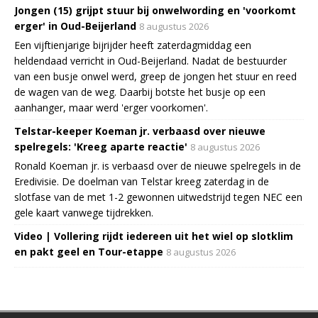
Jongen (15) grijpt stuur bij onwelwording en 'voorkomt
erger' in Oud-Beijerland
8 augustus 2026
Een vijftienjarige bijrijder heeft zaterdagmiddag een
heldendaad verricht in Oud-Beijerland. Nadat de bestuurder
van een busje onwel werd, greep de jongen het stuur en reed
de wagen van de weg. Daarbij botste het busje op een
aanhanger, maar werd 'erger voorkomen'.
Telstar-keeper Koeman jr. verbaasd over nieuwe
spelregels: 'Kreeg aparte reactie'
8 augustus 2026
Ronald Koeman jr. is verbaasd over de nieuwe spelregels in de
Eredivisie. De doelman van Telstar kreeg zaterdag in de
slotfase van de met 1-2 gewonnen uitwedstrijd tegen NEC een
gele kaart vanwege tijdrekken.
Video | Vollering rijdt iedereen uit het wiel op slotklim
en pakt geel en Tour-etappe
8 augustus 2026