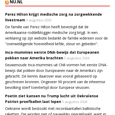
NU.NL
Perez Hilton krijgt medische zorg na zorgwekkende
livestream
5 augustus 2026
De familie van Perez Hilton heeft bevestigd dat de
Amerikaanse roddelblogger medische zorg krijgt. In een
verklaring op zijn website bedankt de familie iedereen voor de
"overweldigende hoeveelheid liefde, steun en gebeden".
Inca-mummies eerste DNA-bewijs dat Europeanen
pokken naar Amerika brachten
5 augustus 2026
Eeuwenoude Inca-mummies uit Chili vormen het eerste DNA-
bewijs dat pokken door Europeanen naar de Amerika's zijn
gebracht. De kennis daarover was vooral gebaseerd op
geschreven bronnen. Ongeveer 90 procent van de inheemse
bevolking stierf toentertijd door Europese virussen.
Poetin ziet kansen nu Trump lucht uit Oekraïense
Patriot-proefballon laat lopen
5 augustus 2026
Oekraïne wordt bestookt met recordaantallen ballistische
raketten. Die worden niet of nauwelijks neergehaald, want er