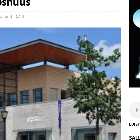
pshuus
alland
0
LUIS
SAL