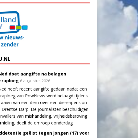
U.NL
ed doet aangifte na belagen
raploeg
6 augustus 2026
ed heeft recent aangifte gedaan nadat een
raploeg van PowNews werd belaagd tijdens
raaien van een item over een dierenpension
t Drentse Darp. De journalisten beschuldigen
nvallers van mishandeling, vrijheidsberoving
rnieling, deelt de omroep donderdag.
ddetentie geëist tegen jongen (17) voor