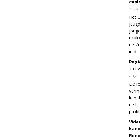
expl
2026
Het O
jeugd
jonge
explo
de Zu
in de
Regi
tot 
augus
De re
verm
kan d
de hi
prob
Vide
kame
Rom