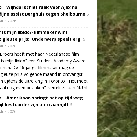
o | Wijndal schiet raak voor Ajax na
fijne assist Berghuis tegen Shelbourne
6
tus 2026
 is mijn libido?-filmmaker wint
tigieuze prijs: 'Onderwerp speelt erg'
6
tus 2026
Broers heeft met haar Nederlandse film
is mijn libido? een Student Academy Award
nnen. De 26-jarige filmmaker mag de
igieuze prijs volgende maand in ontvangst
 tijdens de uitreiking in Toronto. "Het moet
aal nog even bezinken", vertelt ze aan NU.nl.
o | Amerikaan springt net op tijd weg
jl bestuurder zijn auto aanrijdt
6
tus 2026