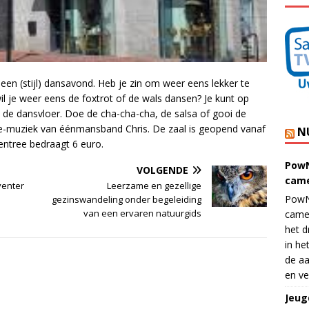
een (stijl) dansavond. Heb je zin om weer eens lekker te
l je weer eens de foxtrot of de wals dansen? Je kunt op
de dansvloer. Doe de cha-cha-cha, de salsa of gooi de
ive-muziek van éénmansband Chris. De zaal is geopend vanaf
N
entree bedraagt 6 euro.
PowN
VOLGENDE
came
venter
Leerzame en gezellige
PowN
gezinswandeling onder begeleiding
van een ervaren natuurgids
came
het d
in he
de aa
en ve
Jeug