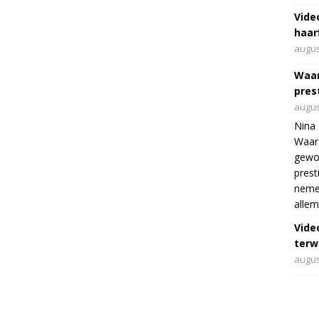
Vide
haar
augus
Waar
pres
augus
Nina 
Waar 
gewo
prest
nemen
allem
Vide
terwi
augus