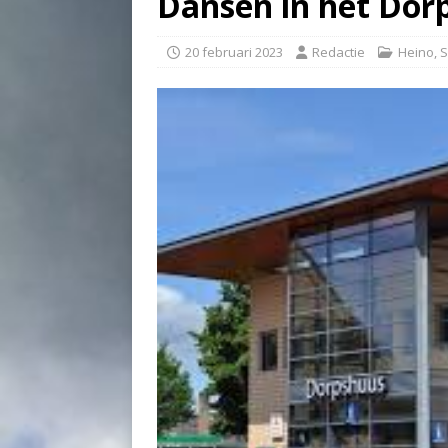
Dansen in het Dor
20 februari 2023
Redactie
Heino
,
S