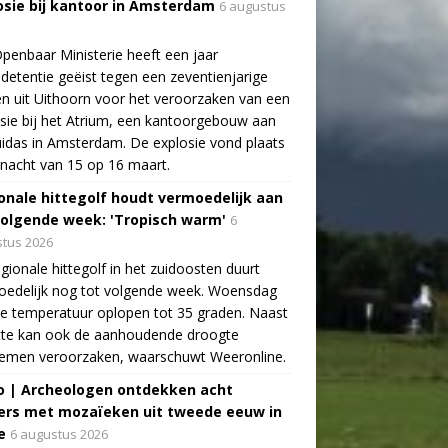
osie bij kantoor in Amsterdam
6 augustus
penbaar Ministerie heeft een jaar
detentie geëist tegen een zeventienjarige
n uit Uithoorn voor het veroorzaken van een
sie bij het Atrium, een kantoorgebouw aan
idas in Amsterdam. De explosie vond plaats
 nacht van 15 op 16 maart.
onale hittegolf houdt vermoedelijk aan
volgende week: 'Tropisch warm'
6
tus 2026
gionale hittegolf in het zuidoosten duurt
oedelijk nog tot volgende week. Woensdag
e temperatuur oplopen tot 35 graden. Naast
tte kan ook de aanhoudende droogte
lemen veroorzaken, waarschuwt Weeronline.
o | Archeologen ontdekken acht
rs met mozaïeken uit tweede eeuw in
e
6 augustus 2026