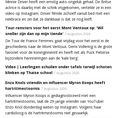
Minnie Driver heeft een ernstig auto-ongeluk gehad. De Britse
actrice is daarbij met de schrik vrijgekomen, vertelde ze in een
video op Instagram. Driver filmde zichzelf vanuit bed met een
nekbrace en zei dat ze dankbaar is dat ze nog leeft.
Tour-rensters voor het eerst Mont Ventoux op: 'Wil
sneller zijn dan op mijn tiende'
7 augustus 2026
De Tour de France Femmes gaat vrijdag voor het eerst in de
geschiedenis naar de Mont Ventoux. Demi Vollering is de grote
favoriet voor de koninginnenrit en heeft net als Puck Pieterse
bijzondere herinneringen aan de 'kale berg'.
Video | Leerlingen schuilen onder tafels terwijl schoten
klinken op Thaise school
7 augustus 2026
Enzo Knols vriendin en influencer Myron Koops heeft
hartritmestoornis
7 augustus 2026
Influencer Myron Koops is gediagnosticeerd met een
hartritmestoornis, laat de 29-jarige vriendin van YouTuber
Enzo Knol donderdag weten op Instagram. Volgens haar
cardioloog is de hartritmestoornis niet gevaarlijk.