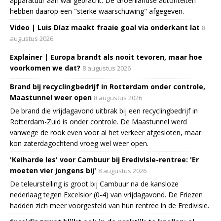
apparatuur aan wal gebracht. De Groenlandse autoriteiten
hebben daarop een "sterke waarschuwing" afgegeven.
Video | Luis Díaz maakt fraaie goal via onderkant lat
8
augustus 2026
Explainer | Europa brandt als nooit tevoren, maar hoe
voorkomen we dat?
8 augustus 2026
Brand bij recyclingbedrijf in Rotterdam onder controle,
Maastunnel weer open
8 augustus 2026
De brand die vrijdagavond uitbrak bij een recyclingbedrijf in
Rotterdam-Zuid is onder controle. De Maastunnel werd
vanwege de rook even voor al het verkeer afgesloten, maar
kon zaterdagochtend vroeg wel weer open.
'Keiharde les' voor Cambuur bij Eredivisie-rentree: 'Er
moeten vier jongens bij'
8 augustus 2026
De teleurstelling is groot bij Cambuur na de kansloze
nederlaag tegen Excelsior (0-4) van vrijdagavond. De Friezen
hadden zich meer voorgesteld van hun rentree in de Eredivisie.