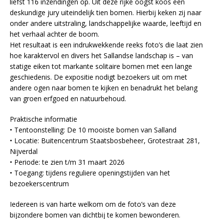
liefst 116 inzendingen op. Uit deze rijke oogst koos een
deskundige jury uiteindelijk tien bomen. Hierbij keken zij naar
onder andere uitstraling, landschappelijke waarde, leeftijd en
het verhaal achter de boom.
Het resultaat is een indrukwekkende reeks foto’s die laat zien
hoe karaktervol en divers het Sallandse landschap is – van
statige eiken tot markante solitaire bomen met een lange
geschiedenis. De expositie nodigt bezoekers uit om met
andere ogen naar bomen te kijken en benadrukt het belang
van groen erfgoed en natuurbehoud.
Praktische informatie
• Tentoonstelling: De 10 mooiste bomen van Salland
• Locatie: Buitencentrum Staatsbosbeheer, Grotestraat 281,
Nijverdal
• Periode: te zien t/m 31 maart 2026
• Toegang: tijdens reguliere openingstijden van het
bezoekerscentrum
Iedereen is van harte welkom om de foto’s van deze
bijzondere bomen van dichtbij te komen bewonderen.