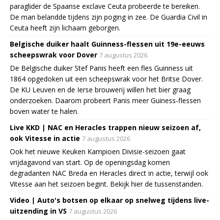
paraglider de Spaanse exclave Ceuta probeerde te bereiken.
De man belandde tijdens zijn poging in zee. De Guardia Civil in
Ceuta heeft zijn lichaam geborgen.
Belgische duiker haalt Guinness-flessen uit 19e-eeuws
scheepswrak voor Dover
7 augustus 2026
De Belgische duiker Stef Panis heeft een fles Guinness uit
1864 opgedoken uit een scheepswrak voor het Britse Dover.
De KU Leuven en de Ierse brouwerij willen het bier graag
onderzoeken. Daarom probeert Panis meer Guiness-flessen
boven water te halen.
Live KKD | NAC en Heracles trappen nieuw seizoen af,
ook Vitesse in actie
7 augustus 2026
Ook het nieuwe Keuken Kampioen Divisie-seizoen gaat
vrijdagavond van start. Op de openingsdag komen
degradanten NAC Breda en Heracles direct in actie, terwijl ook
Vitesse aan het seizoen begint. Bekijk hier de tussenstanden.
Video | Auto's botsen op elkaar op snelweg tijdens live-
uitzending in VS
7 augustus 2026