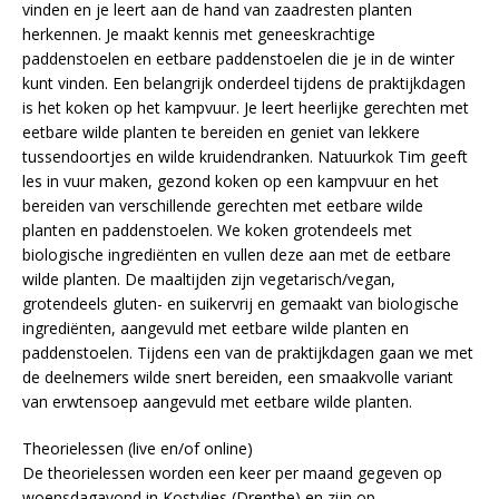
vinden en je leert aan de hand van zaadresten planten
herkennen. Je maakt kennis met geneeskrachtige
paddenstoelen en eetbare paddenstoelen die je in de winter
kunt vinden. Een belangrijk onderdeel tijdens de praktijkdagen
is het koken op het kampvuur. Je leert heerlijke gerechten met
eetbare wilde planten te bereiden en geniet van lekkere
tussendoortjes en wilde kruidendranken. Natuurkok Tim geeft
les in vuur maken, gezond koken op een kampvuur en het
bereiden van verschillende gerechten met eetbare wilde
planten en paddenstoelen. We koken grotendeels met
biologische ingrediënten en vullen deze aan met de eetbare
wilde planten. De maaltijden zijn vegetarisch/vegan,
grotendeels gluten- en suikervrij en gemaakt van biologische
ingrediënten, aangevuld met eetbare wilde planten en
paddenstoelen. Tijdens een van de praktijkdagen gaan we met
de deelnemers wilde snert bereiden, een smaakvolle variant
van erwtensoep aangevuld met eetbare wilde planten.
Theorielessen (live en/of online)
De theorielessen worden een keer per maand gegeven op
woensdagavond in Kostvlies (Drenthe) en zijn op