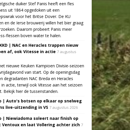
lgische duiker Stef Panis heeft een fles
ess uit 1864 opgedoken uit een
pswrak voor het Britse Dover. De KU
n en de Ierse brouwerij willen het bier graag
rzoeken. Daarom probeert Panis meer
ss-flessen boven water te halen.
 KKD | NAC en Heracles trappen nieuw
oen af, ook Vitesse in actie
7 augustus
het nieuwe Keuken Kampioen Divisie-seizoen
vrijdagavond van start. Op de openingsdag
n degradanten NAC Breda en Heracles
t in actie, terwijl ook Vitesse aan het seizoen
t. Bekijk hier de tussenstanden.
o | Auto's botsen op elkaar op snelweg
ns live-uitzending in VS
7 augustus 2026
o | Niewiadoma soleert naar finish op
 Ventoux en laat Vollering achter zich
7