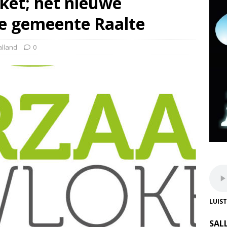
et; het nieuwe
de gemeente Raalte
alland
0
LUIS
SAL