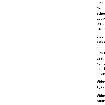
De Be
Guinn
schee
Leuve
onde
Guine
Live
seiz
2026
Ook 
gaat 
kome
direc
begin
Vide
tijde
Vide
Mont