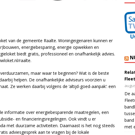
oket van de gemeente Raalte. Woningeigenaren kunnen er
er)bouwen, energiebesparing, energie opwekken en
gieloket biedt gratis, professioneel en onafhankelijk advies.
N
loket.nl/raalte.
Rela
 verduurzamen, maar waar te beginnen? Wat is de beste
Flee
aarbij helpen. De onafhankelijke adviseurs voorzien u
augus
maat. Ze werken daarbij volgens de ‘altijd-goed-aanpak’: een
De a
Flee
bandl
alle informatie over energiebesparende maatregelen, een
tusse
bsidie- en financieringsregelingen. Ook vindt u er
band 
nda met duurzame activiteiten. Daarnaast is het nog steeds
met e
atis adviesgesprek aan te vragen bij de lokale