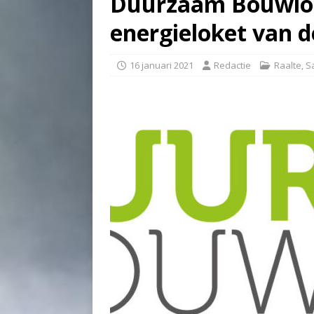
Duurzaam Bouwlok
energieloket van 
16 januari 2021
Redactie
Raalte
,
S