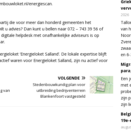
Grie
mbouwloket.nl/energiescan.
verv
2026
partij die voor meer dan honderd gemeenten het
Tallo
ilt u advies? Dan kunt u bellen naar 072 – 743 39 56 of
van h
igitale helpdesk met onafhankelijke adviseurs is op
Noord
ar.
Zvere
zwaar
eloket ‘Energieloket Salland’. De lokale expertise blijft
en 6-
ief waren voor Energieloket Salland, zijn nu actief voor
Migr
para
VOLGENDE
Een j
Stedenbouwkundig plan voor
met e
ng van
uitbreiding bedrijventerrein
probe
Blankenfoort vastgesteld
zijn 
zijn 
Belg
19e-
augus