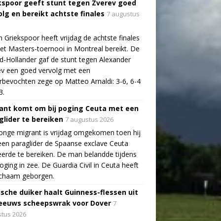
kspoor geeft stunt tegen Zverev goed
olg en bereikt achtste finales
7 augustus
n Griekspoor heeft vrijdag de achtste finales
et Masters-toernooi in Montreal bereikt. De
-Hollander gaf de stunt tegen Alexander
v een goed vervolg met een
bevochten zege op Matteo Arnaldi: 3-6, 6-4
3.
ant komt om bij poging Ceuta met een
glider te bereiken
7 augustus 2026
onge migrant is vrijdag omgekomen toen hij
en paraglider de Spaanse exclave Ceuta
erde te bereiken. De man belandde tijdens
poging in zee. De Guardia Civil in Ceuta heeft
lichaam geborgen.
ische duiker haalt Guinness-flessen uit
eeuws scheepswrak voor Dover
7
tus 2026