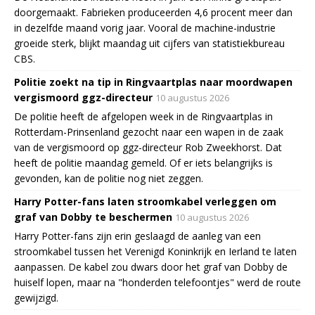
doorgemaakt. Fabrieken produceerden 4,6 procent meer dan
in dezelfde maand vorig jaar. Vooral de machine-industrie
groeide sterk, blijkt maandag uit cijfers van statistiekbureau
CBS.
Politie zoekt na tip in Ringvaartplas naar moordwapen
vergismoord ggz-directeur
10 augustus 2026
De politie heeft de afgelopen week in de Ringvaartplas in
Rotterdam-Prinsenland gezocht naar een wapen in de zaak
van de vergismoord op ggz-directeur Rob Zweekhorst. Dat
heeft de politie maandag gemeld. Of er iets belangrijks is
gevonden, kan de politie nog niet zeggen.
Harry Potter-fans laten stroomkabel verleggen om
graf van Dobby te beschermen
10 augustus 2026
Harry Potter-fans zijn erin geslaagd de aanleg van een
stroomkabel tussen het Verenigd Koninkrijk en Ierland te laten
aanpassen. De kabel zou dwars door het graf van Dobby de
huiself lopen, maar na "honderden telefoontjes" werd de route
gewijzigd.