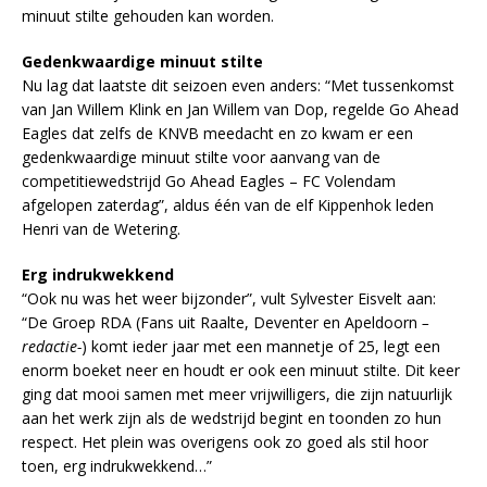
minuut stilte gehouden kan worden.
Gedenkwaardige minuut stilte
Nu lag dat laatste dit seizoen even anders: “Met tussenkomst
van Jan Willem Klink en Jan Willem van Dop, regelde Go Ahead
Eagles dat zelfs de KNVB meedacht en zo kwam er een
gedenkwaardige minuut stilte voor aanvang van de
competitiewedstrijd Go Ahead Eagles – FC Volendam
afgelopen zaterdag”, aldus één van de elf Kippenhok leden
Henri van de Wetering.
Erg indrukwekkend
“Ook nu was het weer bijzonder”, vult Sylvester Eisvelt aan:
“De Groep RDA (Fans uit Raalte, Deventer en Apeldoorn
–
redactie-
) komt ieder jaar met een mannetje of 25, legt een
enorm boeket neer en houdt er ook een minuut stilte. Dit keer
ging dat mooi samen met meer vrijwilligers, die zijn natuurlijk
aan het werk zijn als de wedstrijd begint en toonden zo hun
respect. Het plein was overigens ook zo goed als stil hoor
toen, erg indrukwekkend…”