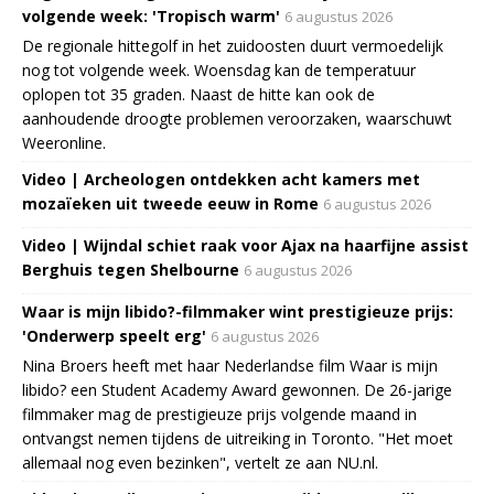
volgende week: 'Tropisch warm'
6 augustus 2026
De regionale hittegolf in het zuidoosten duurt vermoedelijk
nog tot volgende week. Woensdag kan de temperatuur
oplopen tot 35 graden. Naast de hitte kan ook de
aanhoudende droogte problemen veroorzaken, waarschuwt
Weeronline.
Video | Archeologen ontdekken acht kamers met
mozaïeken uit tweede eeuw in Rome
6 augustus 2026
Video | Wijndal schiet raak voor Ajax na haarfijne assist
Berghuis tegen Shelbourne
6 augustus 2026
Waar is mijn libido?-filmmaker wint prestigieuze prijs:
'Onderwerp speelt erg'
6 augustus 2026
Nina Broers heeft met haar Nederlandse film Waar is mijn
libido? een Student Academy Award gewonnen. De 26-jarige
filmmaker mag de prestigieuze prijs volgende maand in
ontvangst nemen tijdens de uitreiking in Toronto. "Het moet
allemaal nog even bezinken", vertelt ze aan NU.nl.