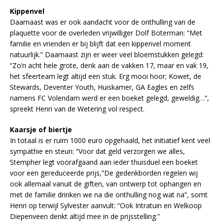
Kippenvel
Daarnaast was er ook aandacht voor de onthulling van de
plaquette voor de overleden vrijwilliger Dolf Boterman: “Met
familie en vrienden er bij blijft dat een kippenvel moment
natuurlijk.” Daarnaast zijn er weer veel bloemstukken gelegd:
“Zo’n acht hele grote, denk aan de vakken 17, maar en vak 19,
het sfeerteam legt altijd een stuk. Erg mooi hoor; Kowet, de
Stewards, Deventer Youth, Huiskamer, GA Eagles en zelfs
namens FC Volendam werd er een boeket gelegd, geweldig…”,
spreekt Henri van de Wetering vol respect.
Kaarsje of biertje
In totaal is er ruim 1000 euro opgehaald, het initiatief kent veel
sympathie en steun: “Voor dat geld verzorgen we alles,
Stempher legt voorafgaand aan ieder thuisduel een boeket
voor een gereduceerde prijs,”De gedenkborden regelen wij
ook allemaal vanuit de giften, van ontwerp tot ophangen en
met de familie drinken we na die onthulling nog wat na”, somt
Henri op terwijl Sylvester aanvult: “Ook Intratuin en Welkoop
Diepenveen denkt altijd mee in de prijsstelling.”