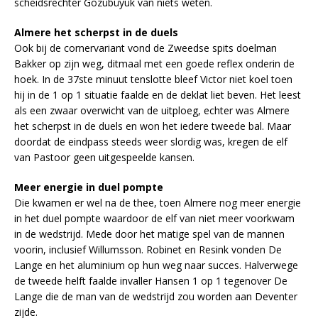
scheidsrechter Gözübüyük van niets weten.
Almere het scherpst in de duels
Ook bij de cornervariant vond de Zweedse spits doelman
Bakker op zijn weg, ditmaal met een goede reflex onderin de
hoek. In de 37ste minuut tenslotte bleef Victor niet koel toen
hij in de 1 op 1 situatie faalde en de deklat liet beven. Het leest
als een zwaar overwicht van de uitploeg, echter was Almere
het scherpst in de duels en won het iedere tweede bal. Maar
doordat de eindpass steeds weer slordig was, kregen de elf
van Pastoor geen uitgespeelde kansen.
Meer energie in duel pompte
Die kwamen er wel na de thee, toen Almere nog meer energie
in het duel pompte waardoor de elf van niet meer voorkwam
in de wedstrijd. Mede door het matige spel van de mannen
voorin, inclusief Willumsson. Robinet en Resink vonden De
Lange en het aluminium op hun weg naar succes. Halverwege
de tweede helft faalde invaller Hansen 1 op 1 tegenover De
Lange die de man van de wedstrijd zou worden aan Deventer
zijde.