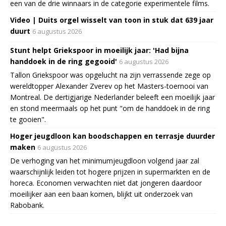
een van de drie winnaars in de categorie experimentele films.
Video | Duits orgel wisselt van toon in stuk dat 639 jaar
duurt
6 augustus 2026
Stunt helpt Griekspoor in moeilijk jaar: 'Had bijna
handdoek in de ring gegooid'
6 augustus 2026
Tallon Griekspoor was opgelucht na zijn verrassende zege op
wereldtopper Alexander Zverev op het Masters-toernooi van
Montreal. De dertigjarige Nederlander beleeft een moeilijk jaar
en stond meermaals op het punt "om de handdoek in de ring
te gooien".
Hoger jeugdloon kan boodschappen en terrasje duurder
maken
6 augustus 2026
De verhoging van het minimumjeugdloon volgend jaar zal
waarschijnlijk leiden tot hogere prijzen in supermarkten en de
horeca. Economen verwachten niet dat jongeren daardoor
moeilijker aan een baan komen, blijkt uit onderzoek van
Rabobank.