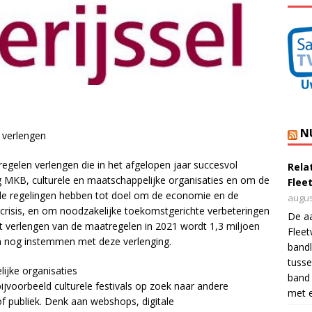
N
 verlengen
egelen verlengen die in het afgelopen jaar succesvol
Rela
ng MKB, culturele en maatschappelijke organisaties en om de
Flee
ide regelingen hebben tot doel om de economie en de
augus
acrisis, en om noodzakelijke toekomstgerichte verbeteringen
De a
et verlengen van de maatregelen in 2021 wordt 1,3 miljoen
Flee
en nog instemmen met deze verlenging.
bandl
tusse
lijke organisaties
band 
jvoorbeeld culturele festivals op zoek naar andere
met e
 publiek. Denk aan webshops, digitale