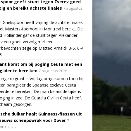
kspoor geeft stunt tegen Zverev goed
olg en bereikt achtste finales
7 augustus
n Griekspoor heeft vrijdag de achtste finales
et Masters-toernooi in Montreal bereikt. De
-Hollander gaf de stunt tegen Alexander
v een goed vervolg met een
bevochten zege op Matteo Arnaldi: 3-6, 6-4
3.
ant komt om bij poging Ceuta met een
glider te bereiken
7 augustus 2026
onge migrant is vrijdag omgekomen toen hij
en paraglider de Spaanse exclave Ceuta
erde te bereiken. De man belandde tijdens
poging in zee. De Guardia Civil in Ceuta heeft
lichaam geborgen.
ische duiker haalt Guinness-flessen uit
eeuws scheepswrak voor Dover
7
tus 2026