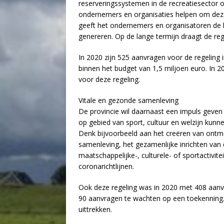
reserveringssystemen in de recreatiesector o
ondernemers en organisaties helpen om deze 
geeft het ondernemers en organisatoren de k
genereren. Op de lange termijn draagt de reg
In 2020 zijn 525 aanvragen voor de regelin
binnen het budget van 1,5 miljoen euro. In 2
voor deze regeling.
Vitale en gezonde samenleving
De provincie wil daarnaast een impuls geven
op gebied van sport, cultuur en welzijn kunn
Denk bijvoorbeeld aan het creëren van ontm
samenleving, het gezamenlijke inrichten van
maatschappelijke-, culturele- of sportactivite
coronarichtlijnen.
Ook deze regeling was in 2020 met 408 aanv
90 aanvragen te wachten op een toekenning. 
uittrekken.