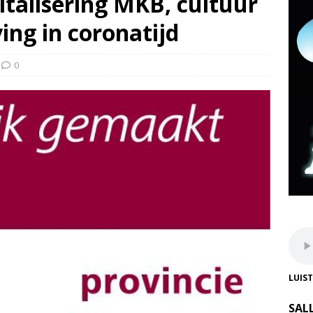
gitalisering MKB, cultuur
ing in coronatijd
0
LUIS
SAL