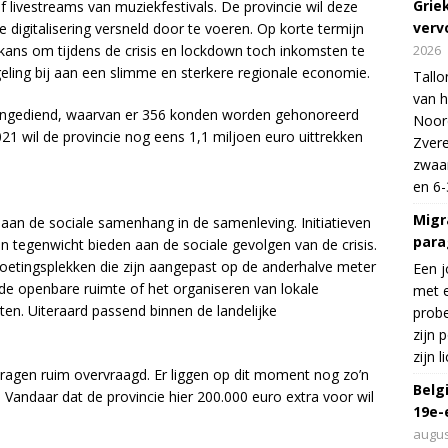
Grie
f livestreams van muziekfestivals. De provincie wil deze
verv
digitalisering versneld door te voeren. Op korte termijn
ans om tijdens de crisis en lockdown toch inkomsten te
2026
eling bij aan een slimme en sterkere regionale economie.
Tallo
van h
g ingediend, waarvan er 356 konden worden gehonoreerd
Noord
021 wil de provincie nog eens 1,1 miljoen euro uittrekken
Zvere
zwaar
en 6-
Migr
 aan de sociale samenhang in de samenleving. Initiatieven
para
en tegenwicht bieden aan de sociale gevolgen van de crisis.
oetingsplekken die zijn aangepast op de anderhalve meter
Een j
 de openbare ruimte of het organiseren van lokale
met e
iten. Uiteraard passend binnen de landelijke
probe
zijn 
zijn 
ragen ruim overvraagd. Er liggen op dit moment nog zo’n
Belg
Vandaar dat de provincie hier 200.000 euro extra voor wil
19e-
augus