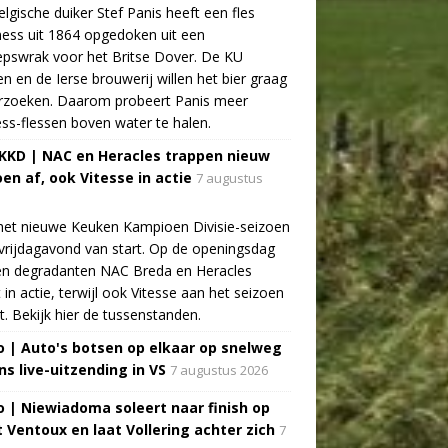
lgische duiker Stef Panis heeft een fles
ess uit 1864 opgedoken uit een
pswrak voor het Britse Dover. De KU
n en de Ierse brouwerij willen het bier graag
rzoeken. Daarom probeert Panis meer
ss-flessen boven water te halen.
 KKD | NAC en Heracles trappen nieuw
oen af, ook Vitesse in actie
7 augustus
het nieuwe Keuken Kampioen Divisie-seizoen
vrijdagavond van start. Op de openingsdag
n degradanten NAC Breda en Heracles
t in actie, terwijl ook Vitesse aan het seizoen
t. Bekijk hier de tussenstanden.
o | Auto's botsen op elkaar op snelweg
ns live-uitzending in VS
7 augustus 2026
o | Niewiadoma soleert naar finish op
 Ventoux en laat Vollering achter zich
7