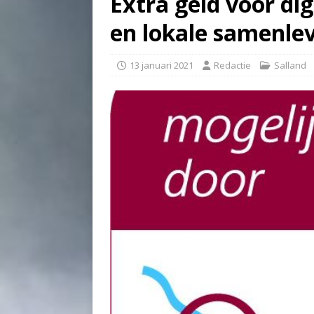
Extra geld voor di
en lokale samenlev
13 januari 2021
Redactie
Salland