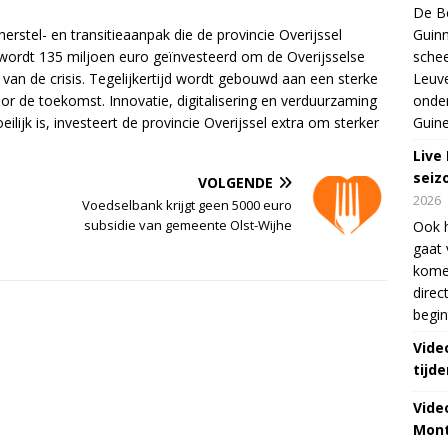
De Be
rstel- en transitieaanpak die de provincie Overijssel
Guinn
l wordt 135 miljoen euro geïnvesteerd om de Overijsselse
schee
van de crisis. Tegelijkertijd wordt gebouwd aan een sterke
Leuve
or de toekomst. Innovatie, digitalisering en verduurzaming
onde
eilijk is, investeert de provincie Overijssel extra om sterker
Guine
Live
seiz
VOLGENDE
2026
Voedselbank krijgt geen 5000 euro
subsidie van gemeente Olst-Wijhe
Ook 
gaat 
kome
direc
begin
Vide
tijde
Vide
Mont