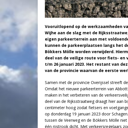
Vooruitlopend op de werkzaamheden van
Wijhe aan de slag met de Rijksstraatw
eigen parkeerterrein aan met voldoen
kunnen de parkeerplaatsen langs het d
Bökkers Mölle worden verwijderd. Hier
deel van de veilige route voor fiets- en
t/m 26 januari 2023. Het restant van 
van de provincie waarvan de eerste wer
Samen met de provincie Overijssel streeft d
Omdat het nieuwe parkeerterrein van Abbott
maken in het verbeteren van de verkeersveili
deel van de Rijksstraatweg draagt hier aan b
centimeter hoog zodat fietsers en voetgangers
op donderdag 19 januari 2023 door Schagen.
tussen de Veerweg en de Bökkers Mölle nie
één rijstrook dicht. Met verkeersregelaars z