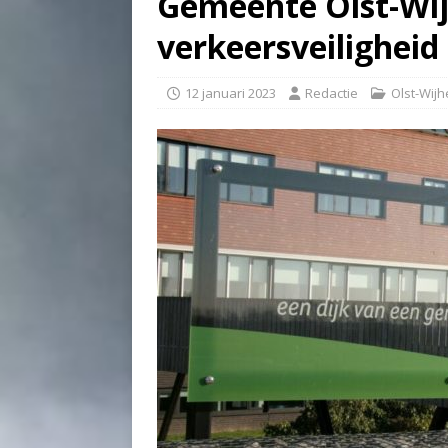
Gemeente Olst-Wij
verkeersveiligheid
12 januari 2023
Redactie
Olst-Wijh