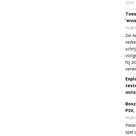
2026
Toes
'erns
augus
De Am
verke
schri
vorig
hij z
verw
Expl
test
onts
Bosz
PSV,
augus
Peter
spel 