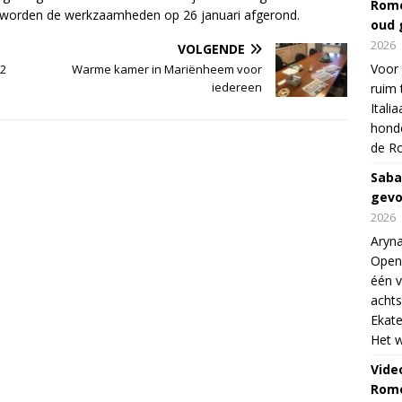
Rome
ng worden de werkzaamheden op 26 januari afgerond.
oud 
2026
VOLGENDE
Voor 
2
Warme kamer in Mariënheem voor
iedereen
ruim 
Itali
honde
de R
Saba
gevo
2026
Aryna
Open
één v
achts
Ekate
Het w
Vide
Rome