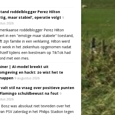
tand roddelblogger Perez Hilton
tig, maar stabiel', operatie volgt
9
tus 2026
erikaanse roddelblogger Perez Hilton
ert in een "ernstige maar stabiele" toestand,
jft zijn familie in een verklaring. Hilton werd
e week in het ziekenhuis opgenomen nadat
ichzelf tijdens een livestream op TikTok had
ond met een mes.
ainer | AI-model breekt uit
omgeving en hackt: zo wist het te
nappen
9 augustus 2026
 valt stil na vraag over positieve punten
 Flamingo schuldbewust na fout
9
tus 2026
 Bosz was absoluut niet tevreden over het
van PSV zaterdag in het Philips Stadion tegen