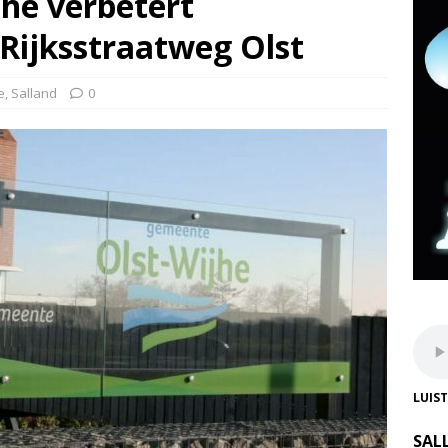
he verbetert
 Rijksstraatweg Olst
e
,
Salland
0
LUIS
SAL