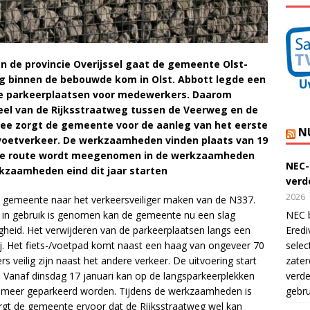
 de provincie Overijssel gaat de gemeente Olst-
eg binnen de bebouwde kom in Olst. Abbott legde een
de parkeerplaatsen voor medewerkers. Daarom
eel van de Rijksstraatweg tussen de Veerweg en de
mee zorgt de gemeente voor de aanleg van het eerste
N
 voetverkeer.
De werkzaamheden vinden plaats van 19
deze route wordt meegenomen in de werkzaamheden
NEC-
kzaamheden eind dit jaar starten
verde
2026
e gemeente naar het verkeersveiliger maken van de N337.
 in gebruik is genomen kan de gemeente nu een slag
NEC b
gheid. Het verwijderen van de parkeerplaatsen langs een
Eredi
ij. Het fiets-/voetpad komt naast een haag van ongeveer 70
selec
 veilig zijn naast het andere verkeer. De uitvoering start
zater
 Vanaf dinsdag 17 januari kan op de langsparkeerplekken
verde
t meer geparkeerd worden. Tijdens de werkzaamheden is
gebru
orgt de gemeente ervoor dat de Rijksstraatweg wel kan