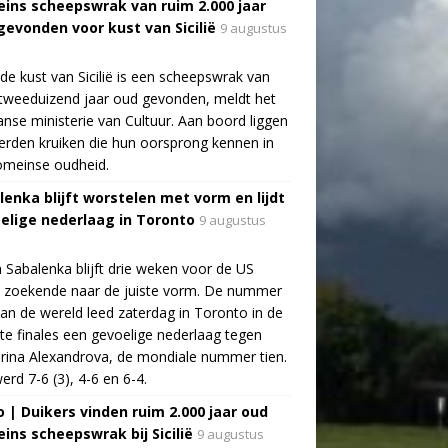
ins scheepswrak van ruim 2.000 jaar
gevonden voor kust van Sicilië
9 augustus
de kust van Sicilië is een scheepswrak van
tweeduizend jaar oud gevonden, meldt het
aanse ministerie van Cultuur. Aan boord liggen
rden kruiken die hun oorsprong kennen in
omeinse oudheid.
lenka blijft worstelen met vorm en lijdt
elige nederlaag in Toronto
9 augustus
 Sabalenka blijft drie weken voor de US
 zoekende naar de juiste vorm. De nummer
an de wereld leed zaterdag in Toronto in de
te finales een gevoelige nederlaag tegen
rina Alexandrova, de mondiale nummer tien.
erd 7-6 (3), 4-6 en 6-4.
o | Duikers vinden ruim 2.000 jaar oud
ins scheepswrak bij Sicilië
9 augustus