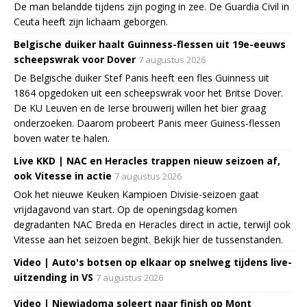
De man belandde tijdens zijn poging in zee. De Guardia Civil in
Ceuta heeft zijn lichaam geborgen.
Belgische duiker haalt Guinness-flessen uit 19e-eeuws
scheepswrak voor Dover
7 augustus 2026
De Belgische duiker Stef Panis heeft een fles Guinness uit
1864 opgedoken uit een scheepswrak voor het Britse Dover.
De KU Leuven en de Ierse brouwerij willen het bier graag
onderzoeken. Daarom probeert Panis meer Guiness-flessen
boven water te halen.
Live KKD | NAC en Heracles trappen nieuw seizoen af,
ook Vitesse in actie
7 augustus 2026
Ook het nieuwe Keuken Kampioen Divisie-seizoen gaat
vrijdagavond van start. Op de openingsdag komen
degradanten NAC Breda en Heracles direct in actie, terwijl ook
Vitesse aan het seizoen begint. Bekijk hier de tussenstanden.
Video | Auto's botsen op elkaar op snelweg tijdens live-
uitzending in VS
7 augustus 2026
Video | Niewiadoma soleert naar finish op Mont