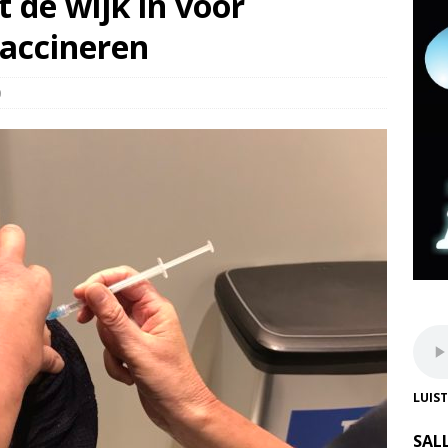
 de wijk in voor
vaccineren
0
LUIS
SAL