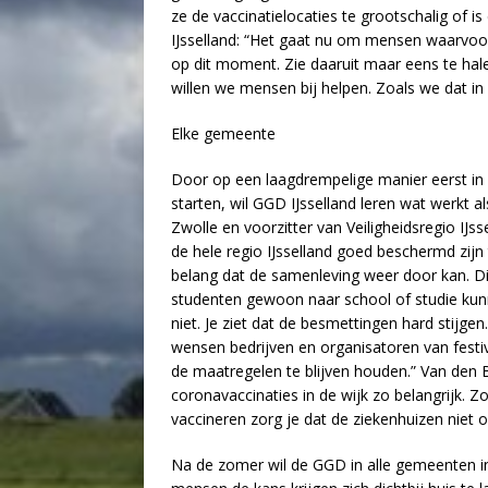
ze de vaccinatielocaties te grootschalig of 
IJsselland: “Het gaat nu om mensen waarvoor
op dit moment. Zie daaruit maar eens te hal
willen we mensen bij helpen. Zoals we dat i
Elke gemeente
Door op een laagdrempelige manier eerst in
starten, wil GGD IJsselland leren wat werkt a
Zwolle en voorzitter van Veiligheidsregio IJss
de hele regio IJsselland goed beschermd zijn
belang dat de samenleving weer door kan. Dit
studenten gewoon naar school of studie kun
niet. Je ziet dat de besmettingen hard stijg
wensen bedrijven en organisatoren van festiv
de maatregelen te blijven houden.” Van den 
coronavaccinaties in de wijk zo belangrijk. 
vaccineren zorg je dat de ziekenhuizen niet 
Na de zomer wil de GGD in alle gemeenten i