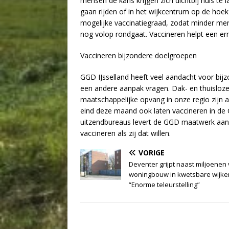
mensen de kans krijgen zich dichtbij huis te 
gaan rijden of in het wijkcentrum op de hoe
mogelijke vaccinatiegraad, zodat minder me
nog volop rondgaat. Vaccineren helpt een ern
Vaccineren bijzondere doelgroepen
GGD IJsselland heeft veel aandacht voor bijz
een andere aanpak vragen. Dak- en thuisloz
maatschappelijke opvang in onze regio zijn 
eind deze maand ook laten vaccineren in de
uitzendbureaus levert de GGD maatwerk aan 
vaccineren als zij dat willen.
VORIGE
Deventer grijpt naast miljoenen
woningbouw in kwetsbare wijke
“Enorme teleurstelling”