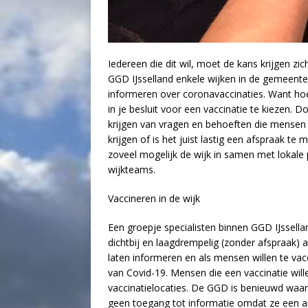
Iedereen die dit wil, moet de kans krijgen zic
GGD IJsselland enkele wijken in de gemeen
informeren over coronavaccinaties. Want hoe
in je besluit voor een vaccinatie te kiezen.
krijgen van vragen en behoeften die mensen h
krijgen of is het juist lastig een afspraak t
zoveel mogelijk de wijk in samen met lokale
wijkteams.
Vaccineren in de wijk
Een groepje specialisten binnen GGD IJssel
dichtbij en laagdrempelig (zonder afspraak) a
laten informeren en als mensen willen te va
van Covid-19. Mensen die een vaccinatie wil
vaccinatielocaties. De GGD is benieuwd waa
geen toegang tot informatie omdat ze een and