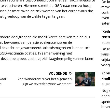
laten vaccineren. Bijvoorbeeld door met een vaccinatiebus te
De br
k te vaccineren. Hiermee streeft de GGD naar een zo hoog
recyc
nsen besmet raken en ziek worden van het coronavirus dat
cont
stig verloop van de ziekte tegen te gaan.
even 
zater
'Keih
rentr
ondere doelgroepen die moeilijker te bereiken zijn en dus
en, bewoners van de asielzoekerscentra en de
augus
al bezocht en gevaccineerd. Arbeidsmigranten kunnen zich
De te
 GGD-vaccinatielocaties. In samenwerking met
kansl
deze doelgroep, zodat zij zich laagdrempelig kunnen laten
vrijd
voorg
Spre
VOLGENDE
knel
 voor
Van Wonderen: “Over het algemeen
n:
zijn we tevreden waar we staan”
augus
Nog 
onder
sprei
boven