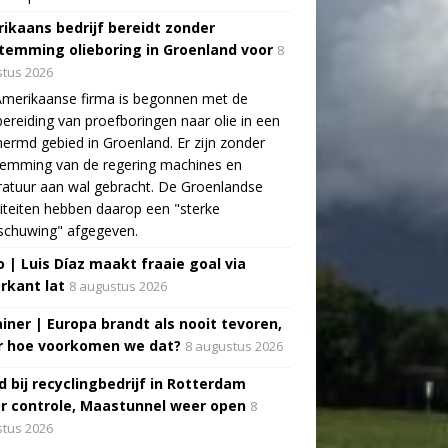
ikaans bedrijf bereidt zonder
temming olieboring in Groenland voor
8
tus 2026
Amerikaanse firma is begonnen met de
ereiding van proefboringen naar olie in een
ermd gebied in Groenland. Er zijn zonder
temming van de regering machines en
atuur aan wal gebracht. De Groenlandse
iteiten hebben daarop een "sterke
schuwing" afgegeven.
o | Luis Díaz maakt fraaie goal via
rkant lat
8 augustus 2026
ainer | Europa brandt als nooit tevoren,
 hoe voorkomen we dat?
8 augustus 2026
d bij recyclingbedrijf in Rotterdam
r controle, Maastunnel weer open
8
tus 2026