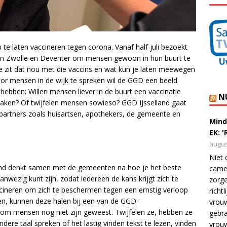
h te laten vaccineren tegen corona. Vanaf half juli bezoekt
ten Zwolle en Deventer om mensen gewoon in hun buurt te
 zit dat nou met die vaccins en wat kun je laten meewegen
 Door mensen in de wijk te spreken wil de GGD een beeld
ebben: Willen mensen liever in de buurt een vaccinatie
N
e maken? Of twijfelen mensen sowieso? GGD IJsselland gaat
 partners zoals huisartsen, apothekers, de gemeente en
Mind
EK: 
augus
Niet 
land denkt samen met de gemeenten na hoe je het beste
camer
anwezig kunt zijn, zodat iedereen de kans krijgt zich te
zorge
ccineren om zich te beschermen tegen een ernstig verloop
richt
len, kunnen deze halen bij een van de GGD-
vrouw
rom mensen nog niet zijn geweest. Twijfelen ze, hebben ze
gebra
ere taal spreken of het lastig vinden tekst te lezen, vinden
vrou