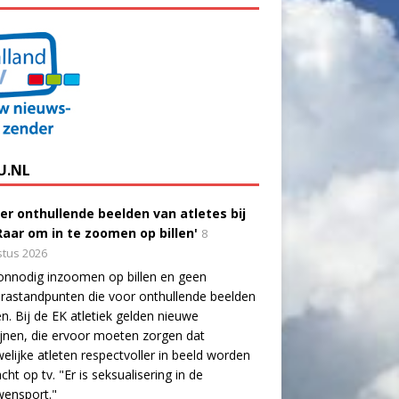
U.NL
er onthullende beelden van atletes bij
'Raar om in te zoomen op billen'
8
tus 2026
onnodig inzoomen op billen en geen
astandpunten die voor onthullende beelden
n. Bij de EK atletiek gelden nieuwe
lijnen, die ervoor moeten zorgen dat
elijke atleten respectvoller in beeld worden
cht op tv. "Er is seksualisering in de
wensport."