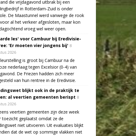
and die vrijdagavond uitbrak bij een
lingbedrijf in Rotterdam-Zuid is onder
role. De Maastunnel werd vanwege de rook
voor al het verkeer afgesloten, maar kon
dagochtend vroeg wel weer open.
arde les' voor Cambuur bij Eredivisie-
ee: 'Er moeten vier jongens bij'
8
tus 2026
leurstelling is groot bij Cambuur na de
oze nederlaag tegen Excelsior (0-4) van
agavond. De Friezen hadden zich meer
esteld van hun rentree in de Eredivisie.
idingswet blijkt ook in de praktijk te
len: al veertien gemeenten berispt
8
tus 2026
eens veertien gemeenten zijn deze week
 toezicht geplaatst omdat ze de
dingswet niet uitvoeren. Uit evaluaties blijkt
dien dat de wet op sommige vlakken niet