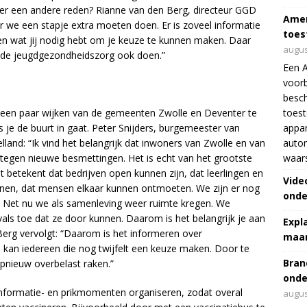
is er een andere reden? Rianne van den Berg, directeur GGD
Amer
 we een stapje extra moeten doen. Er is zoveel informatie
toes
en wat jij nodig hebt om je keuze te kunnen maken. Daar
augus
n de jeugdgezondheidszorg ook doen.”
Een 
voorb
besch
 een paar wijken van de gemeenten Zwolle en Deventer te
toes
ls je de buurt in gaat. Peter Snijders, burgemeester van
appar
elland: “Ik vind het belangrijk dat inwoners van Zwolle en van
autor
 tegen nieuwe besmettingen. Het is echt van het grootste
waar
 betekent dat bedrijven open kunnen zijn, dat leerlingen en
Vide
nen, dat mensen elkaar kunnen ontmoeten. We zijn er nog
onde
en. Net nu we als samenleving weer ruimte kregen. We
als toe dat ze door kunnen. Daarom is het belangrijk je aan
Expl
Berg vervolgt: “Daarom is het informeren over
maar
Zo kan iedereen die nog twijfelt een keuze maken. Door te
Bran
opnieuw overbelast raken.”
onde
nformatie- en prikmomenten organiseren, zodat overal
augus