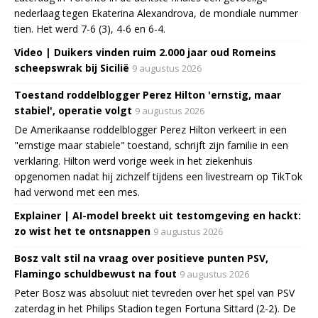
nederlaag tegen Ekaterina Alexandrova, de mondiale nummer
tien. Het werd 7-6 (3), 4-6 en 6-4.
Video | Duikers vinden ruim 2.000 jaar oud Romeins
scheepswrak bij Sicilië
9 augustus 2026
Toestand roddelblogger Perez Hilton 'ernstig, maar
stabiel', operatie volgt
9 augustus 2026
De Amerikaanse roddelblogger Perez Hilton verkeert in een
"ernstige maar stabiele" toestand, schrijft zijn familie in een
verklaring. Hilton werd vorige week in het ziekenhuis
opgenomen nadat hij zichzelf tijdens een livestream op TikTok
had verwond met een mes.
Explainer | AI-model breekt uit testomgeving en hackt:
zo wist het te ontsnappen
9 augustus 2026
Bosz valt stil na vraag over positieve punten PSV,
Flamingo schuldbewust na fout
9 augustus 2026
Peter Bosz was absoluut niet tevreden over het spel van PSV
zaterdag in het Philips Stadion tegen Fortuna Sittard (2-2). De