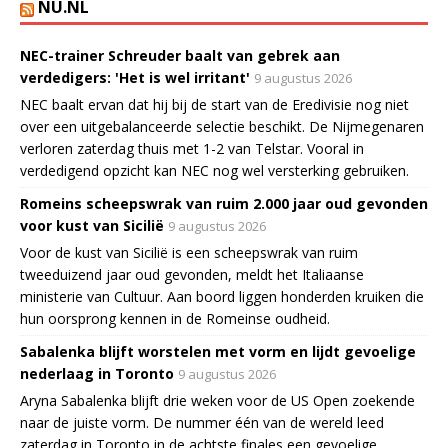
NU.NL
NEC-trainer Schreuder baalt van gebrek aan
verdedigers: 'Het is wel irritant'
9 augustus 2026
NEC baalt ervan dat hij bij de start van de Eredivisie nog niet
over een uitgebalanceerde selectie beschikt. De Nijmegenaren
verloren zaterdag thuis met 1-2 van Telstar. Vooral in
verdedigend opzicht kan NEC nog wel versterking gebruiken.
Romeins scheepswrak van ruim 2.000 jaar oud gevonden
voor kust van Sicilië
9 augustus 2026
Voor de kust van Sicilië is een scheepswrak van ruim
tweeduizend jaar oud gevonden, meldt het Italiaanse
ministerie van Cultuur. Aan boord liggen honderden kruiken die
hun oorsprong kennen in de Romeinse oudheid.
Sabalenka blijft worstelen met vorm en lijdt gevoelige
nederlaag in Toronto
9 augustus 2026
Aryna Sabalenka blijft drie weken voor de US Open zoekende
naar de juiste vorm. De nummer één van de wereld leed
zaterdag in Toronto in de achtste finales een gevoelige