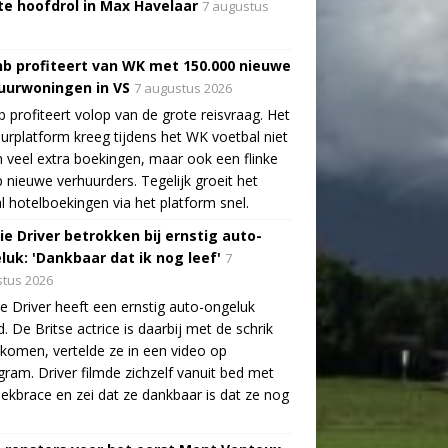
te hoofdrol in Max Havelaar
7 augustus
nb profiteert van WK met 150.000 nieuwe
uurwoningen in VS
7 augustus 2026
b profiteert volop van de grote reisvraag. Het
urplatform kreeg tijdens het WK voetbal niet
n veel extra boekingen, maar ook een flinke
 nieuwe verhuurders. Tegelijk groeit het
l hotelboekingen via het platform snel.
ie Driver betrokken bij ernstig auto-
luk: 'Dankbaar dat ik nog leef'
7
tus 2026
e Driver heeft een ernstig auto-ongeluk
. De Britse actrice is daarbij met de schrik
ekomen, vertelde ze in een video op
gram. Driver filmde zichzelf vanuit bed met
ekbrace en zei dat ze dankbaar is dat ze nog