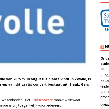
N
Onda
oude
2026
In 20
e van 28 t/m 30 augustus plaats vindt in Zwolle, is
opvan
e-up van dit gratis concert bestaat uit: Sjaak, Gers
kinde
gemid
proce
‘De Wezenlanden’. Het
Bruisconcert
maakt weliswaar
Vide
aar is vrij toegankelijk voor iedereen.