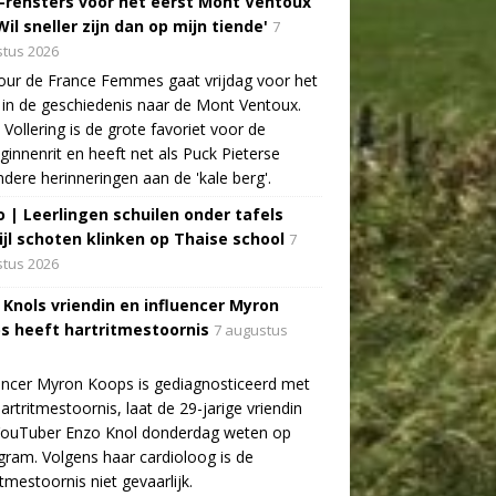
-rensters voor het eerst Mont Ventoux
Wil sneller zijn dan op mijn tiende'
7
tus 2026
ur de France Femmes gaat vrijdag voor het
 in de geschiedenis naar de Mont Ventoux.
Vollering is de grote favoriet voor de
ginnenrit en heeft net als Puck Pieterse
ndere herinneringen aan de 'kale berg'.
o | Leerlingen schuilen onder tafels
ijl schoten klinken op Thaise school
7
tus 2026
 Knols vriendin en influencer Myron
s heeft hartritmestoornis
7 augustus
encer Myron Koops is gediagnosticeerd met
artritmestoornis, laat de 29-jarige vriendin
YouTuber Enzo Knol donderdag weten op
gram. Volgens haar cardioloog is de
itmestoornis niet gevaarlijk.