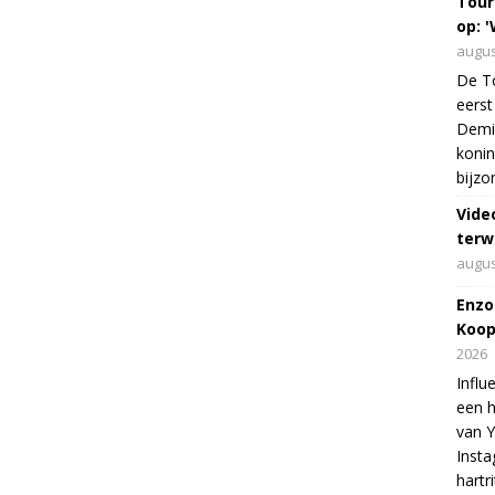
Tour
op: '
augus
De To
eerst
Demi 
konin
bijzo
Vide
terw
augus
Enzo
Koop
2026
Influ
een h
van 
Insta
hartr