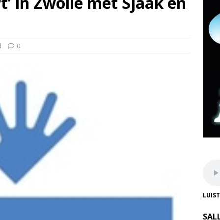
t’ in Zwolle met Sjaak en
d
0
LUIS
SAL