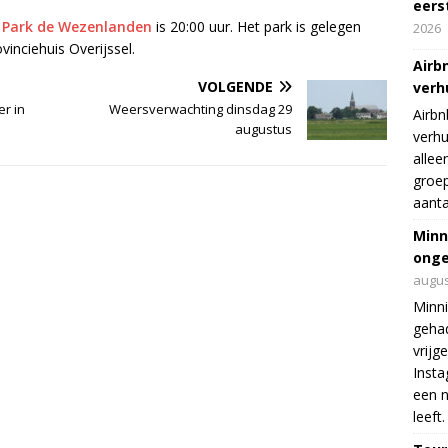
eers
t
Park de Wezenlanden
is 20:00 uur. Het park is gelegen
2026
inciehuis Overijssel.
Airb
VOLGENDE
verh
er in
Weersverwachting dinsdag 29
Airbn
augustus
verhu
allee
groep
aanta
Minn
onge
augus
Minni
gehad
vrijg
Insta
een n
leeft.