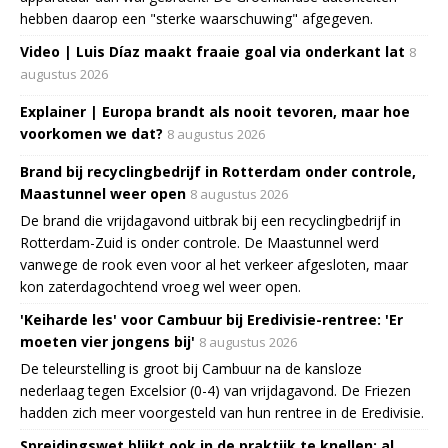
hebben daarop een "sterke waarschuwing" afgegeven.
Video | Luis Díaz maakt fraaie goal via onderkant lat
8
augustus 2026
Explainer | Europa brandt als nooit tevoren, maar hoe
voorkomen we dat?
8 augustus 2026
Brand bij recyclingbedrijf in Rotterdam onder controle,
Maastunnel weer open
8 augustus 2026
De brand die vrijdagavond uitbrak bij een recyclingbedrijf in
Rotterdam-Zuid is onder controle. De Maastunnel werd
vanwege de rook even voor al het verkeer afgesloten, maar
kon zaterdagochtend vroeg wel weer open.
'Keiharde les' voor Cambuur bij Eredivisie-rentree: 'Er
moeten vier jongens bij'
8 augustus 2026
De teleurstelling is groot bij Cambuur na de kansloze
nederlaag tegen Excelsior (0-4) van vrijdagavond. De Friezen
hadden zich meer voorgesteld van hun rentree in de Eredivisie.
Spreidingswet blijkt ook in de praktijk te knellen: al