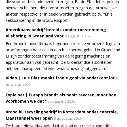
die voor onthullende beelden zorgen. Bij de EK atletiek gelden
nieuwe richtlijnen, die ervoor moeten zorgen dat vrouwelijke
atleten respectvoller in beeld worden gebracht op tv. "Er is
seksualisering in de vrouwensport."
Amerikaans bedrijf bereidt zonder toestemming
olieboring in Groenland voor
8 augustus 2026
Een Amerikaanse firma is begonnen met de voorbereiding van
proefboringen naar olie in een beschermd gebied in Groenland.
Er zijn zonder toestemming van de regering machines en
apparatuur aan wal gebracht. De Groenlandse autoriteiten
hebben daarop een "sterke waarschuwing" afgegeven.
Video | Luis Díaz maakt fraaie goal via onderkant lat
8
augustus 2026
Explainer | Europa brandt als nooit tevoren, maar hoe
voorkomen we dat?
8 augustus 2026
Brand bij recyclingbedrijf in Rotterdam onder controle,
Maastunnel weer open
8 augustus 2026
De brand die vrijdagavond uitbrak bij een recyclingbedrijf in