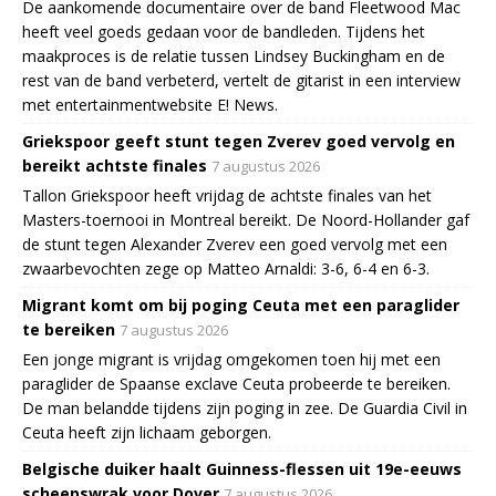
De aankomende documentaire over de band Fleetwood Mac
heeft veel goeds gedaan voor de bandleden. Tijdens het
maakproces is de relatie tussen Lindsey Buckingham en de
rest van de band verbeterd, vertelt de gitarist in een interview
met entertainmentwebsite E! News.
Griekspoor geeft stunt tegen Zverev goed vervolg en
bereikt achtste finales
7 augustus 2026
Tallon Griekspoor heeft vrijdag de achtste finales van het
Masters-toernooi in Montreal bereikt. De Noord-Hollander gaf
de stunt tegen Alexander Zverev een goed vervolg met een
zwaarbevochten zege op Matteo Arnaldi: 3-6, 6-4 en 6-3.
Migrant komt om bij poging Ceuta met een paraglider
te bereiken
7 augustus 2026
Een jonge migrant is vrijdag omgekomen toen hij met een
paraglider de Spaanse exclave Ceuta probeerde te bereiken.
De man belandde tijdens zijn poging in zee. De Guardia Civil in
Ceuta heeft zijn lichaam geborgen.
Belgische duiker haalt Guinness-flessen uit 19e-eeuws
scheepswrak voor Dover
7 augustus 2026