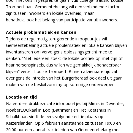
door met ons in gesprek te gaan” vult collega-raadslid Louise
Trompert aan. Gemeentebelang wil een verbindende factor
zijn tussen inwoners en lokale overheid, maar
benadrukt ook het belang van participatie vanuit inwoners.
Actuele problematiek en kansen
Tijdens de regelmatig terugkerende inloopuurtjes wil
Gemeentebelang actuele problematiek en lokale kansen blijven
inventariseren om vervolgens oplossingsgericht mee te
denken. “Niet iedereen zoekt de lokale politiek op met zijn of
haar hersenspinsels, dus willen we gemakkelijk benaderbaar
blijven” vertelt Louise Trompert. Binnen afzienbare tijd zal
overigens de intrede van het Burgerberaad ook deel uit gaan
maken van de besluitvorming op sommige onderwerpen.
Locatie en tijd
Na eerdere drukbezochte inloopuurtjes bij Mimik in Deventer,
NoaberLOOkaal in Loo (Bathmen) en Het Koetshuis in
Schalkhaar, vindt de eerstvolgende editie plaats op
Keizerslanden. Op 6 februari aanstaande zit tussen 19:00 en
20:00 uur een aantal fractieleden van Gemeentebelang met