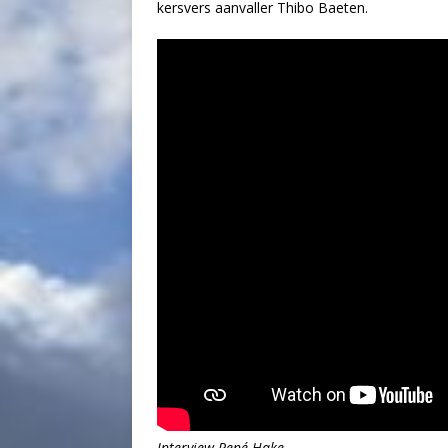
kersvers aanvaller Thibo Baeten.
Interview René Hake