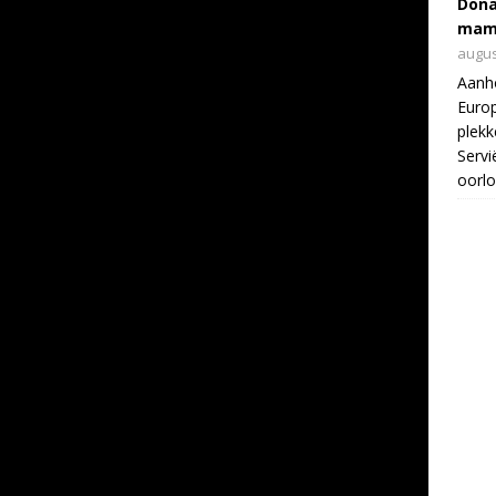
Dona
mam
augus
Aanho
Europ
plekk
Serv
oorlo