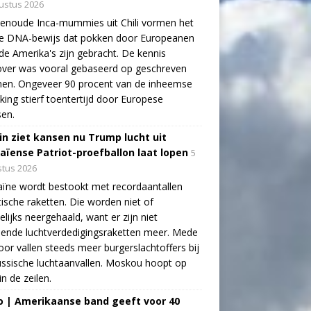
ustus 2026
enoude Inca-mummies uit Chili vormen het
te DNA-bewijs dat pokken door Europeanen
de Amerika's zijn gebracht. De kennis
over was vooral gebaseerd op geschreven
nen. Ongeveer 90 procent van de inheemse
king stierf toentertijd door Europese
sen.
in ziet kansen nu Trump lucht uit
aïense Patriot-proefballon laat lopen
5
tus 2026
ïne wordt bestookt met recordaantallen
stische raketten. Die worden niet of
lijks neergehaald, want er zijn niet
ende luchtverdedigingsraketten meer. Mede
oor vallen steeds meer burgerslachtoffers bij
ssische luchtaanvallen. Moskou hoopt op
in de zeilen.
o | Amerikaanse band geeft voor 40