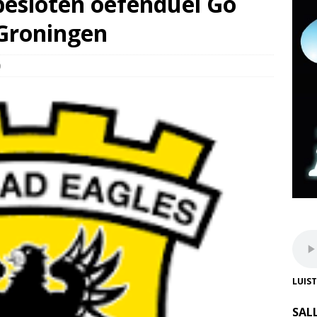
besloten oefenduel Go
 Groningen
0
LUIS
SAL