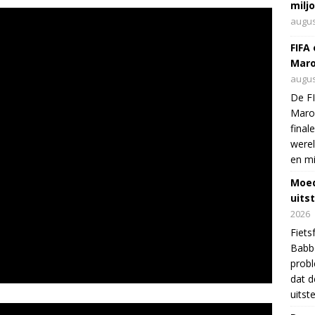
milj
augus
FIFA
Maro
augus
De FI
Maro
final
were
en mi
Moed
uits
2026
Fiets
Babbo
prob
dat d
uitst