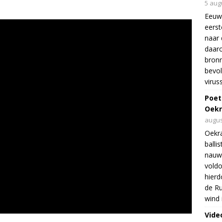
5 aug
Eeuw
eers
naar 
daar
bron
bevol
virus
Poet
Oekr
augus
Oekra
balli
nauwe
voldo
hierd
de Ru
wind 
Vide