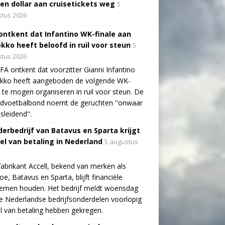
oen dollar aan cruisetickets weg
5
tus 2026
 ontkent dat Infantino WK-finale aan
kko heeft beloofd in ruil voor steun
5
tus 2026
FA ontkent dat voorzitter Gianni Infantino
kko heeft aangeboden de volgende WK-
e te mogen organiseren in ruil voor steun. De
ldvoetbalbond noemt de geruchten "onwaar
sleidend".
erbedrijf van Batavus en Sparta krijgt
tel van betaling in Nederland
5 augustus
fabrikant Accell, bekend van merken als
e, Batavus en Sparta, blijft financiële
lemen houden. Het bedrijf meldt woensdag
e Nederlandse bedrijfsonderdelen voorlopig
el van betaling hebben gekregen.