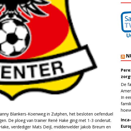
N
Pere
zorg
De fa
Ameri
In ee
famil
hoeve
nny Blankers-Koenweg in Zutphen, het besloten oefenduel
Inca
en. De ploeg van trainer René Hake ging met 1-3 onderuit.
Euro
 Hake, verdediger Mats Deijl, middenvelder Jakob Breum en