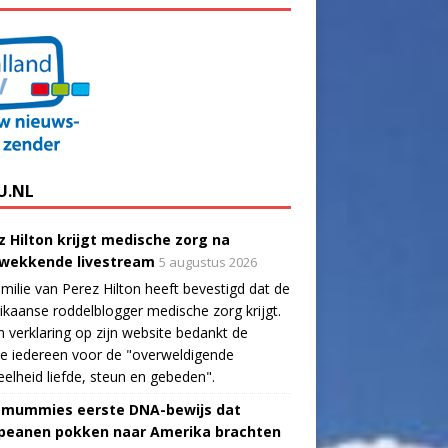
U.NL
z Hilton krijgt medische zorg na
wekkende livestream
5 augustus 2026
milie van Perez Hilton heeft bevestigd dat de
kaanse roddelblogger medische zorg krijgt.
n verklaring op zijn website bedankt de
ie iedereen voor de "overweldigende
elheid liefde, steun en gebeden".
-mummies eerste DNA-bewijs dat
peanen pokken naar Amerika brachten