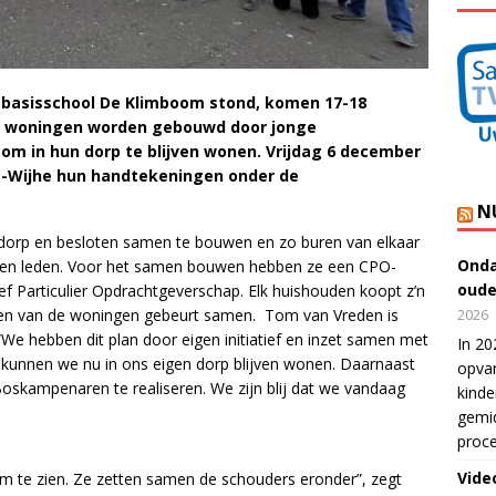
 basisschool De Klimboom stond, komen 17-18
n woningen worden gebouwd door jonge
m in hun dorp te blijven wonen. Vrijdag 6 december
t-Wijhe hun handtekeningen onder de
N
dorp en besloten samen te bouwen en zo buren van elkaar
Onda
negen leden. Voor het samen bouwen hebben ze een CPO-
oude
ief Particulier Opdrachtgeverschap. Elk huishouden koopt z’n
en van de woningen gebeurt samen. Tom van Vreden is
2026
We hebben dit plan door eigen initiatief en inzet samen met
In 20
kunnen we nu in ons eigen dorp blijven wonen. Daarnaast
opvan
oskampenaren te realiseren. We zijn blij dat we vandaag
kinde
gemid
proce
Vide
 te zien. Ze zetten samen de schouders eronder”, zegt