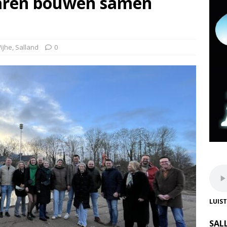
aren bouwen samen
ijhe
,
Salland
0
LUIS
SAL