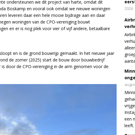
eers
te ondersteunen we dit project van harte, omdat dit
genda Boskamp en vooral ook omdat we nieuwe woningen
2026
en leveren daar een hele mooie bijdrage aan en daar
Airb
e negen woningen van de CPO-vereniging bouwt
verh
en en er is nog plek voor vier of vijf andere, betaalbare
Airbn
verhu
allee
sloopt en is de grond bouwrijp gemaakt. In het nieuwe jaar
groep
rond de zomer (2025) start de bouw door bouwbedrijf
aanta
 is door de CPO-vereniging in de arm genomen voor de
Minn
onge
augus
Minni
gehad
vrijg
Insta
een n
leeft.