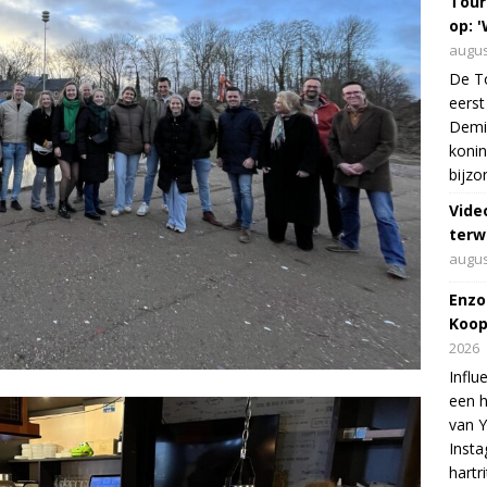
Tour
op: '
augus
De To
eerst
Demi 
konin
bijzo
Vide
terw
augus
Enzo
Koop
2026
Influ
een h
van 
Insta
hartr