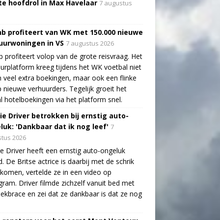
te hoofdrol in Max Havelaar
7 augustus
nb profiteert van WK met 150.000 nieuwe
uurwoningen in VS
7 augustus 2026
b profiteert volop van de grote reisvraag. Het
urplatform kreeg tijdens het WK voetbal niet
n veel extra boekingen, maar ook een flinke
 nieuwe verhuurders. Tegelijk groeit het
l hotelboekingen via het platform snel.
ie Driver betrokken bij ernstig auto-
luk: 'Dankbaar dat ik nog leef'
7
tus 2026
e Driver heeft een ernstig auto-ongeluk
. De Britse actrice is daarbij met de schrik
ekomen, vertelde ze in een video op
gram. Driver filmde zichzelf vanuit bed met
ekbrace en zei dat ze dankbaar is dat ze nog