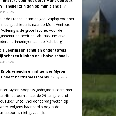
-rensters voor het eerst Mont Ventoux
Wil sneller zijn dan op mijn tiende'
7
tus 2026
ur de France Femmes gaat vrijdag voor het
 in de geschiedenis naar de Mont Ventoux.
Vollering is de grote favoriet voor de
ginnenrit en heeft net als Puck Pieterse
ndere herinneringen aan de 'kale berg'.
o | Leerlingen schuilen onder tafels
ijl schoten klinken op Thaise school
7
tus 2026
 Knols vriendin en influencer Myron
s heeft hartritmestoornis
7 augustus
encer Myron Koops is gediagnosticeerd met
artritmestoornis, laat de 29-jarige vriendin
YouTuber Enzo Knol donderdag weten op
gram. Volgens haar cardioloog is de
itmestoornis niet gevaarlijk.