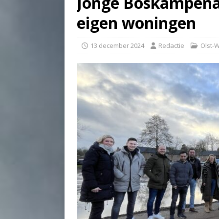
Jonge Boskampen
eigen woningen
13 december 2024
Redactie
Olst-W