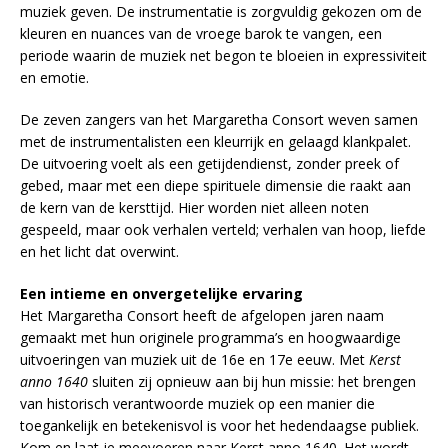
muziek geven. De instrumentatie is zorgvuldig gekozen om de
kleuren en nuances van de vroege barok te vangen, een
periode waarin de muziek net begon te bloeien in expressiviteit
en emotie.
De zeven zangers van het Margaretha Consort weven samen
met de instrumentalisten een kleurrijk en gelaagd klankpalet.
De uitvoering voelt als een getijdendienst, zonder preek of
gebed, maar met een diepe spirituele dimensie die raakt aan
de kern van de kersttijd. Hier worden niet alleen noten
gespeeld, maar ook verhalen verteld; verhalen van hoop, liefde
en het licht dat overwint.
Een intieme en onvergetelijke ervaring
Het Margaretha Consort heeft de afgelopen jaren naam
gemaakt met hun originele programma’s en hoogwaardige
uitvoeringen van muziek uit de 16e en 17e eeuw. Met
Kerst
anno 1640
sluiten zij opnieuw aan bij hun missie: het brengen
van historisch verantwoorde muziek op een manier die
toegankelijk en betekenisvol is voor het hedendaagse publiek.
Kom en laat je meevoeren naar Kerst anno 1640. Het wordt