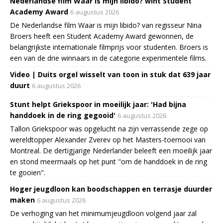
Nederlandse film Waar is mijn libido? wint Student
Academy Award
6 augustus 2026
De Nederlandse film Waar is mijn libido? van regisseur Nina
Broers heeft een Student Academy Award gewonnen, de
belangrijkste internationale filmprijs voor studenten. Broers is
een van de drie winnaars in de categorie experimentele films.
Video | Duits orgel wisselt van toon in stuk dat 639 jaar
duurt
6 augustus 2026
Stunt helpt Griekspoor in moeilijk jaar: 'Had bijna
handdoek in de ring gegooid'
6 augustus 2026
Tallon Griekspoor was opgelucht na zijn verrassende zege op
wereldtopper Alexander Zverev op het Masters-toernooi van
Montreal. De dertigjarige Nederlander beleeft een moeilijk jaar
en stond meermaals op het punt "om de handdoek in de ring
te gooien".
Hoger jeugdloon kan boodschappen en terrasje duurder
maken
6 augustus 2026
De verhoging van het minimumjeugdloon volgend jaar zal