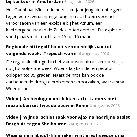
bij kantoor in Amsterdam
6 augustus 2026
Het Openbaar Ministerie heeft een jaar jeugddetentie geëist
tegen een zeventienjarige jongen uit Uithoorn voor het
veroorzaken van een explosie bij het Atrium, een
kantoorgebouw aan de Zuidas in Amsterdam. De explosie
vond plaats in de nacht van 15 op 16 maart.
Regionale hittegolf houdt vermoedelijk aan tot
volgende week: 'Tropisch warm'
6 augustus 2026
De regionale hittegolf in het zuidoosten duurt vermoedelijk
nog tot volgende week. Woensdag kan de temperatuur
oplopen tot 35 graden. Naast de hitte kan ook de
aanhoudende droogte problemen veroorzaken, waarschuwt
Weeronline.
Video | Archeologen ontdekken acht kamers met
mozaïeken uit tweede eeuw in Rome
6 augustus 2026
Video | Wijndal schiet raak voor Ajax na haarfijne assist
Berghuis tegen Shelbourne
6 augustus 2026
Waar is mijn libido?-filmmaker wint prestigieuze prijs: