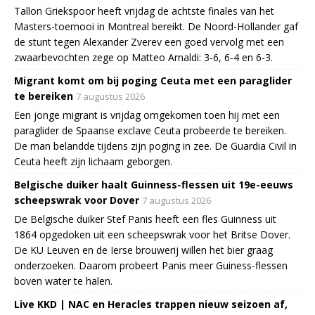
Tallon Griekspoor heeft vrijdag de achtste finales van het
Masters-toernooi in Montreal bereikt. De Noord-Hollander gaf
de stunt tegen Alexander Zverev een goed vervolg met een
zwaarbevochten zege op Matteo Arnaldi: 3-6, 6-4 en 6-3.
Migrant komt om bij poging Ceuta met een paraglider
te bereiken
7 augustus 2026
Een jonge migrant is vrijdag omgekomen toen hij met een
paraglider de Spaanse exclave Ceuta probeerde te bereiken.
De man belandde tijdens zijn poging in zee. De Guardia Civil in
Ceuta heeft zijn lichaam geborgen.
Belgische duiker haalt Guinness-flessen uit 19e-eeuws
scheepswrak voor Dover
7 augustus 2026
De Belgische duiker Stef Panis heeft een fles Guinness uit
1864 opgedoken uit een scheepswrak voor het Britse Dover.
De KU Leuven en de Ierse brouwerij willen het bier graag
onderzoeken. Daarom probeert Panis meer Guiness-flessen
boven water te halen.
Live KKD | NAC en Heracles trappen nieuw seizoen af,