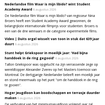
Nederlandse film Waar is mijn libido? wint Student
Academy Award
6 augustus 2026
De Nederlandse film Waar is mijn libido? van regisseur Nina
Broers heeft een Student Academy Award gewonnen, de
belangrijkste internationale filmprijs voor studenten. Broers is
een van de drie winnaars in de categorie experimentele films.
Video | Duits orgel wisselt van toon in stuk dat 639 jaar
duurt
6 augustus 2026
Stunt helpt Griekspoor in moeilijk jaar: 'Had bijna
handdoek in de ring gegooid'
6 augustus 2026
Tallon Griekspoor was opgelucht na zijn verrassende zege op
wereldtopper Alexander Zverev op het Masters-toernooi van
Montreal. De dertigjarige Nederlander beleeft een moeilijk jaar
en stond meermaals op het punt "om de handdoek in de ring
te gooien".
Hoger jeugdloon kan boodschappen en terrasje duurder
maken
6 augustus 2026
De verhoging van het minimumjeugdloon volgend jaar zal