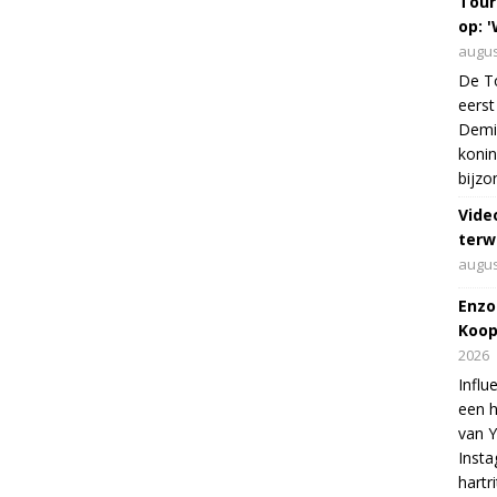
Tour
op: '
augus
De To
eerst
Demi 
konin
bijzo
Vide
terw
augus
Enzo
Koop
2026
Influ
een h
van 
Insta
hartr