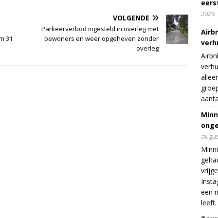
eers
2026
VOLGENDE
Parkeerverbod ingesteld in overleg met
Airb
/m 31
bewoners en weer opgeheven zonder
verh
overleg
Airbn
verhu
allee
groep
aanta
Minn
onge
augus
Minni
gehad
vrijg
Insta
een n
leeft.