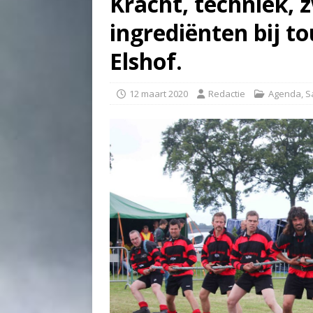
Kracht, techniek, 
ingrediënten bij t
Elshof.
12 maart 2020
Redactie
Agenda
,
S