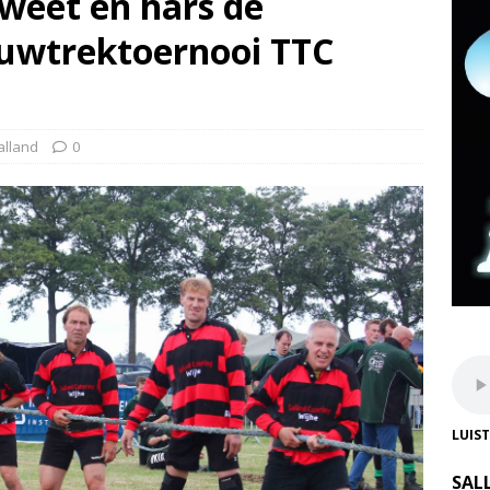
zweet en hars dé
ouwtrektoernooi TTC
alland
0
LUIS
SAL