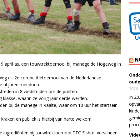
N
19 april as. een touwtrektoernooi bij manege de Hogeweg in
Onda
eg dit 2e competitietoernooi van de Nederlandse
oude
e al jaren meedoen.
2026
treden in 8 wedstrijden om de punten.
In 20
g klasse, waarin ze vorig jaar derde werden.
opvan
eden bij de manege in Raalte, waar om 10 uur het startsein
kinde
gemid
kraken en publiek is hierbij van harte welkom.
proce
dé ingrediënten bij touwtrektoernooi TTC Elshof. verscheen
Vide