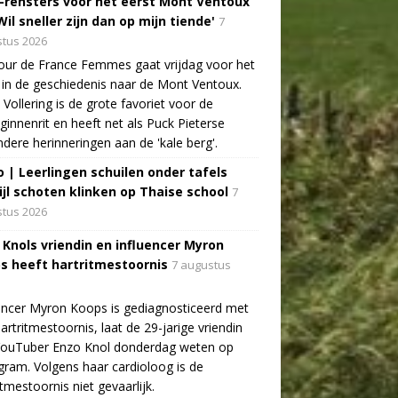
-rensters voor het eerst Mont Ventoux
Wil sneller zijn dan op mijn tiende'
7
tus 2026
ur de France Femmes gaat vrijdag voor het
 in de geschiedenis naar de Mont Ventoux.
Vollering is de grote favoriet voor de
ginnenrit en heeft net als Puck Pieterse
ndere herinneringen aan de 'kale berg'.
o | Leerlingen schuilen onder tafels
ijl schoten klinken op Thaise school
7
tus 2026
 Knols vriendin en influencer Myron
s heeft hartritmestoornis
7 augustus
encer Myron Koops is gediagnosticeerd met
artritmestoornis, laat de 29-jarige vriendin
YouTuber Enzo Knol donderdag weten op
gram. Volgens haar cardioloog is de
itmestoornis niet gevaarlijk.