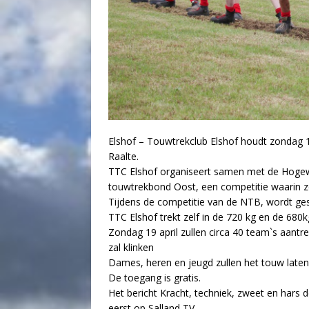
Elshof – Touwtrekclub Elshof houdt zondag 
Raalte.
TTC Elshof organiseert samen met de Hogew
touwtrekbond Oost, een competitie waarin z
Tijdens de competitie van de NTB, wordt ges
TTC Elshof trekt zelf in de 720 kg en de 680k
Zondag 19 april zullen circa 40 team`s aantr
zal klinken
Dames, heren en jeugd zullen het touw laten 
De toegang is gratis.
Het bericht Kracht, techniek, zweet en hars 
eerst op Salland TV.