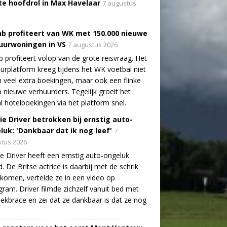
te hoofdrol in Max Havelaar
7 augustus
nb profiteert van WK met 150.000 nieuwe
uurwoningen in VS
7 augustus 2026
b profiteert volop van de grote reisvraag. Het
urplatform kreeg tijdens het WK voetbal niet
n veel extra boekingen, maar ook een flinke
 nieuwe verhuurders. Tegelijk groeit het
l hotelboekingen via het platform snel.
ie Driver betrokken bij ernstig auto-
luk: 'Dankbaar dat ik nog leef'
7
tus 2026
e Driver heeft een ernstig auto-ongeluk
. De Britse actrice is daarbij met de schrik
ekomen, vertelde ze in een video op
gram. Driver filmde zichzelf vanuit bed met
ekbrace en zei dat ze dankbaar is dat ze nog